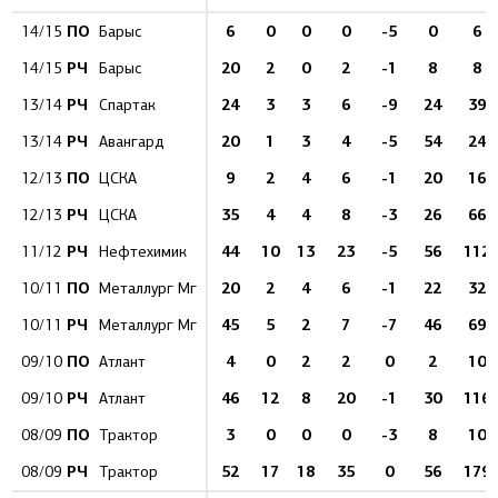
ПО
6
0
0
0
-5
0
6
14/15
Барыс
РЧ
20
2
0
2
-1
8
8
14/15
Барыс
РЧ
24
3
3
6
-9
24
39
13/14
Спартак
РЧ
20
1
3
4
-5
54
24
13/14
Авангард
ПО
9
2
4
6
-1
20
16
12/13
ЦСКА
РЧ
35
4
4
8
-3
26
66
12/13
ЦСКА
РЧ
44
10
13
23
-5
56
112
11/12
Нефтехимик
ПО
20
2
4
6
-1
22
32
10/11
Металлург Мг
РЧ
45
5
2
7
-7
46
69
10/11
Металлург Мг
ПО
4
0
2
2
0
2
10
09/10
Атлант
РЧ
46
12
8
20
-1
30
116
09/10
Атлант
ПО
3
0
0
0
-3
8
10
08/09
Трактор
РЧ
52
17
18
35
0
56
179
08/09
Трактор