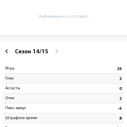
Информация отсутствует
Сезон
14/15
Игры
4
26
Голы
4
2
Ассисты
6
0
Очки
0
2
Плюс-минус
4
-6
штрафное время
8
8