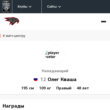
Клубы
Сайты
К матч-центру
Нападающий
12
Олег Кваша
195 см
109 кг
Правый
48 лет
Награды