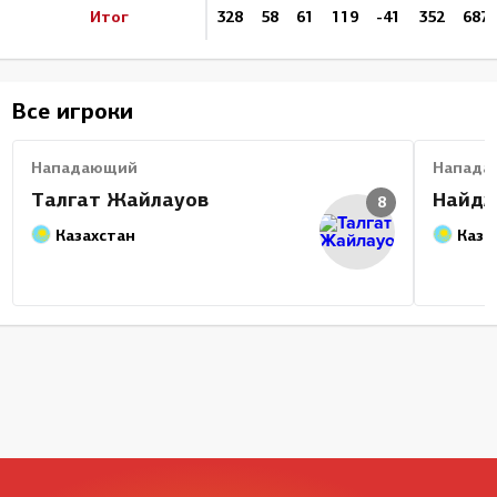
Итог
328
58
61
119
-41
352
687
Все игроки
Нападающий
Напада
Талгат Жайлауов
Найдж
8
Казахстан
Каза