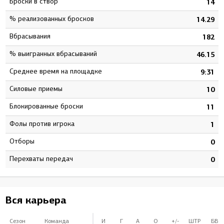
Броски в створ
3
14
% реализованных бросков
5
14.29
Вбрасывания
8
182
% выигранных вбрасываний
8
46.15
Среднее время на площадке
0
9:31
Силовые приемы
0
10
Блокированные броски
0
11
Фолы против игрока
0
1
Отборы
0
0
Перехваты передач
0
0
Вся карьера
Сезон
Команда
И
Г
А
О
+/-
ШТР
БВ