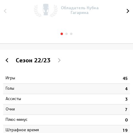
Обладатель Кубка
Гагарина
Сезон
22/23
Игры
1
45
Голы
1
4
Ассисты
0
3
Очки
1
7
Плюс-минус
1
0
штрафное время
7
19