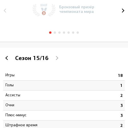
Бронзовый призёр
чемпионата мира
Сезон
15/16
Игры
3
18
Голы
2
1
Ассисты
6
2
Очки
8
3
Плюс-минус
1
3
штрафное время
0
2