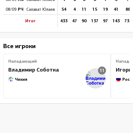
РЧ
54
4
11
15
19
41
88
08/09
Салават Юлаев
Итог
433
47
90
137
97
143
733
Все игроки
Нападающий
Напада
Владимир Соботка
Игорь
11
Чехия
Росс