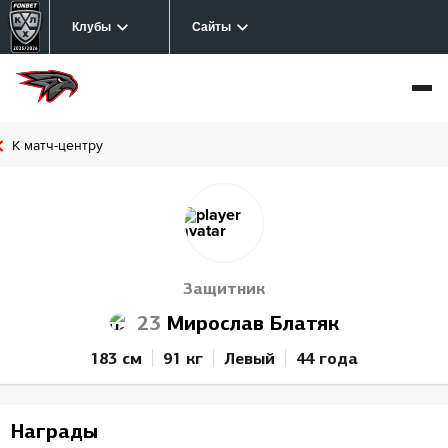
Клубы
Сайты
К матч-центру
Защитник
23
Мирослав Блатяк
183 см
91 кг
Левый
44 года
Награды