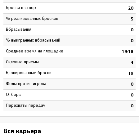
Броски в створ
3
20
% реализованных бросков
1
5
Вбрасывания
0
0
% выигранных вбрасываний
0
0
Среднее время на площадке
2
19:18
Силовые приемы
6
4
Блокированные броски
5
19
Фолы против игрока
7
0
Отборы
0
0
Перехваты передач
0
0
Вся карьера