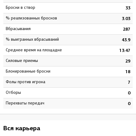
Броски в створ
1
33
% реализованных бросков
5
3.03
Вбрасывания
6
287
% выигранных вбрасываний
5
43.9
Среднее время на площадке
7
13:47
Силовые приемы
8
29
Блокированные броски
3
18
Фолы против игрока
6
7
Отборы
0
0
Перехваты передач
0
0
Вся карьера