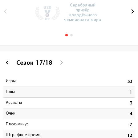
Серебряный
призёр
молодёжного
чемпионата мира
Сезон
17/18
Игры
4
33
Голы
2
1
Ассисты
2
3
Очки
4
4
Плюс-минус
0
-7
штрафное время
4
12