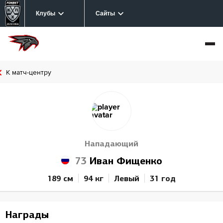
Клубы
Сайты
К матч-центру
Нападающий
73
Иван Фищенко
189 см
94 кг
Левый
31 год
Награды