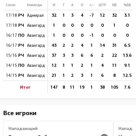
Сезон
Команда
И
Г
А
О
+/-
ШТР
БВ
%БВ
РЧ
32
1
3
4
-7
12
32
3.1
17/18
Адмирал
РЧ
1
0
0
0
0
0
1
0
17/18
Авангард
ПО
1
0
0
0
-1
0
0
0
16/17
Авангард
РЧ
43
2
2
4
1
14
31
6.5
16/17
Авангард
РЧ
37
3
3
6
6
2
22
13.6
15/16
Авангард
ПО
12
1
1
2
1
4
11
9.1
14/15
Авангард
РЧ
21
1
2
3
1
6
8
12.5
14/15
Авангард
Итог
147
8
11
19
1
38
105
7.6
Все игроки
Нападающий
Напада