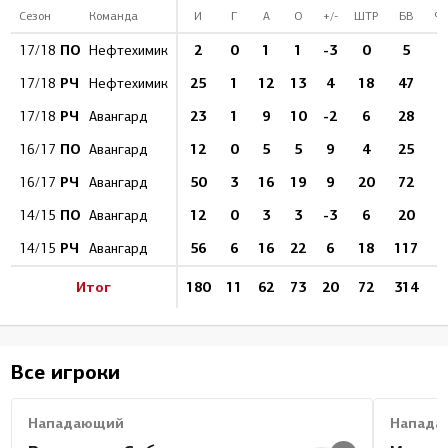
Сезон
Команда
И
Г
А
О
+/-
ШТР
БВ
%
ПО
2
0
1
1
-3
0
5
17/18
Нефтехимик
РЧ
25
1
12
13
4
18
47
2
17/18
Нефтехимик
РЧ
23
1
9
10
-2
6
28
3
17/18
Авангард
ПО
12
0
5
5
9
4
25
16/17
Авангард
РЧ
50
3
16
19
9
20
72
4
16/17
Авангард
ПО
12
0
3
3
-3
6
20
14/15
Авангард
РЧ
56
6
16
22
6
18
117
5
14/15
Авангард
Итог
180
11
62
73
20
72
314
3
Все игроки
Нападающий
Напада