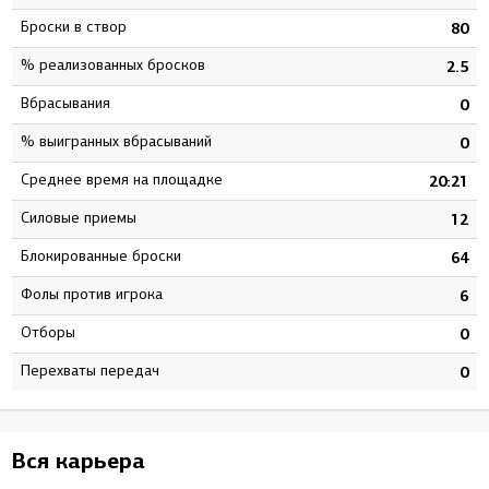
Броски в створ
7
80
% реализованных бросков
9
2.5
Вбрасывания
0
0
% выигранных вбрасываний
0
0
Среднее время на площадке
5
20:21
Силовые приемы
0
12
Блокированные броски
2
64
Фолы против игрока
9
6
Отборы
0
0
Перехваты передач
0
0
Вся карьера