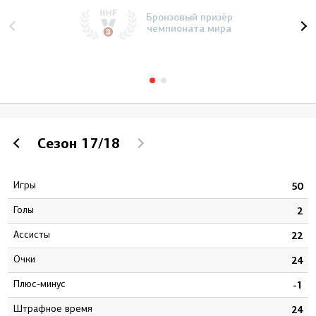
Бронзовый призёр
чемпионата мира
Сезон
17/18
Игры
2
50
Голы
3
2
Ассисты
1
22
Очки
4
24
Плюс-минус
8
-1
штрафное время
4
24