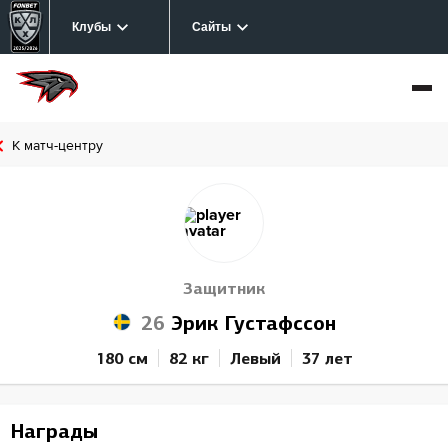
Клубы
Сайты
К матч-центру
Защитник
26
Эрик Густафссон
180 см
82 кг
Левый
37 лет
Награды