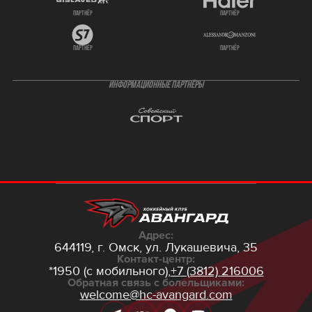
партнёр
партнёр
партнёр
партнёр
ИНФОРМАЦИОННЫЕ ПАРТНЁРЫ
Адрес:
644119, г. Омск,
ул. Лукашевича, 35
Контакт-центр:
*1950 (с мобильного),
+7 (3812) 216006
Обратная связь с болельщиками:
welcome@hc-avangard.com