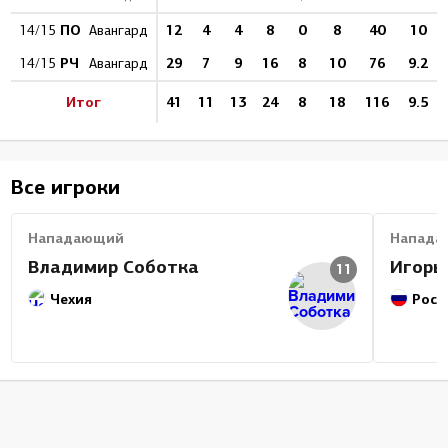
ПО
12
4
4
8
0
8
40
10
14/15
Авангард
РЧ
29
7
9
16
8
10
76
9.2
14/15
Авангард
Итог
41
11
13
24
8
18
116
9.5
Все игроки
Нападающий
Напада
Владимир Соботка
Игорь
11
Чехия
Росс