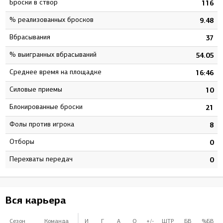
Броски в створ
116
% реализованных бросков
9.48
Вбрасывания
37
% выигранных вбрасываний
54.05
Среднее время на площадке
16:46
Силовые приемы
10
Блокированные броски
21
Фолы против игрока
8
Отборы
0
Перехваты передач
0
Вся карьера
Сезон
Команда
И
Г
А
О
+/-
ШТР
БВ
%БВ