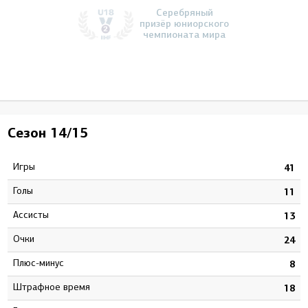
Серебряный
призёр юниорского
чемпионата мира
Сезон
14/15
Игры
41
Голы
11
Ассисты
13
Очки
24
Плюс-минус
8
штрафное время
18