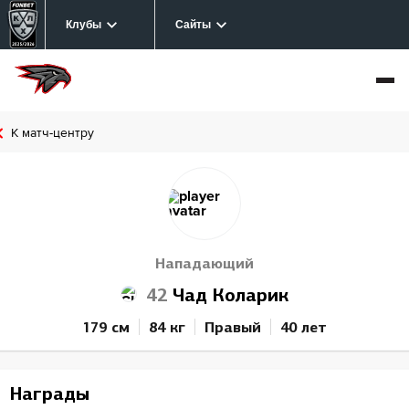
Клубы
Сайты
К матч-центру
Нападающий
42
Чад Коларик
179 см
84 кг
Правый
40 лет
Награды