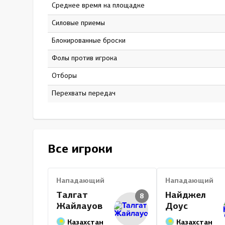
Среднее время на площадке
14:29
Силовые приемы
90
Блокированные броски
23
Фолы против игрока
10
Отборы
0
Перехваты передач
0
Все игроки
Нападающий
Нападающий
Талгат
Найджел
8
Жайлауов
Доус
Казахстан
Казахстан