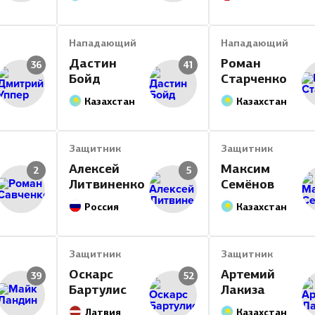
Нападающий
Нападающий
Дастин
Роман
36
41
Бойд
Старченко
Казахстан
Казахстан
Защитник
Защитник
Алексей
Максим
2
5
Литвиненко
Семёнов
Россия
Казахстан
Защитник
Защитник
Оскарс
Артемий
39
52
Бартулис
Лакиза
Латвия
Казахстан