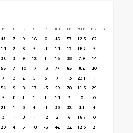
И
Г
А
О
+/-
ШТР
БВ
%БВ
ВБР
%ВБР
ВП/И
47
7
9
16
0
45
57
12.3
62
25
15:44
10
2
3
5
-1
10
12
16.7
5
1
16:45
32
3
9
12
1
16
38
7.9
14
8
13:47
55
7
10
17
-3
77
85
8.2
20
8
14:52
7
3
2
5
3
7
13
23.1
1
1
20:02
54
9
8
17
-5
59
78
11.5
29
10
14:22
5
0
1
1
1
10
7
0
0
0
12:19
21
1
3
4
-1
33
32
3.1
4
1
11:31
3
1
0
1
-2
2
6
16.7
0
0
11:06
28
4
6
10
-6
42
32
12.5
2
0
11:08