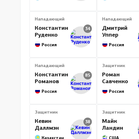
Нападающий
Нападающий
Константин
Дмитрий
34
Руденко
Уппер
Россия
Россия
Нападающий
Защитник
Константин
Роман
85
Романов
Савченко
Россия
Россия
Защитник
Защитник
Кевин
Майк
38
Даллмэн
Ландин
Казахстан
США