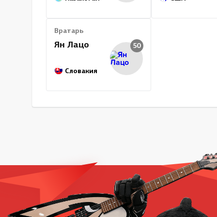
Вратарь
Ян Лацо
50
Словакия