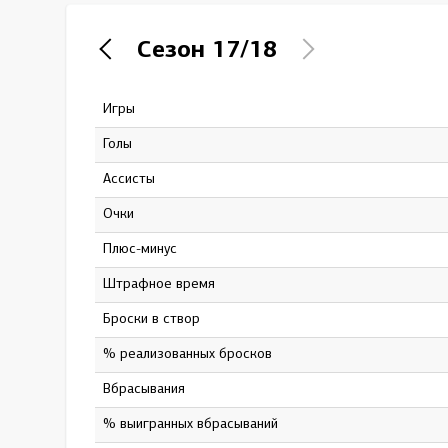
Локомотив
Сезон
17/18
Северсталь
ЦСКА
Игры
42
Шанхайские Драконы
Голы
5
Ассисты
12
Очки
17
Плюс-минус
0
штрафное время
26
Броски в створ
50
% реализованных бросков
10
Вбрасывания
19
% выигранных вбрасываний
47.37