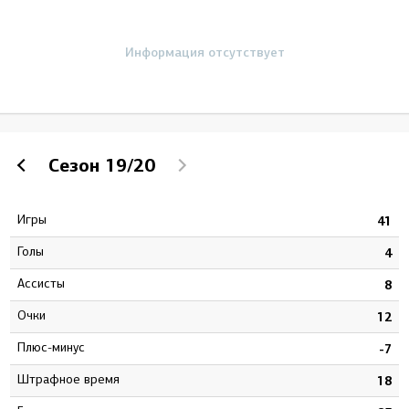
Информация отсутствует
Сезон
19/20
Игры
7
41
Голы
3
4
Ассисты
2
8
Очки
5
12
Плюс-минус
5
-7
штрафное время
1
18