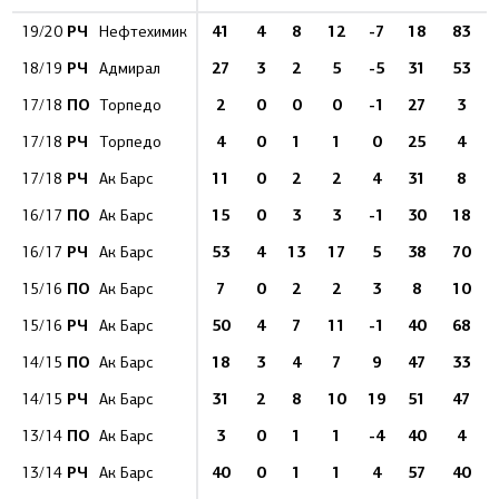
РЧ
41
4
8
12
-7
18
83
19/20
Нефтехимик
РЧ
27
3
2
5
-5
31
53
18/19
Адмирал
ПО
2
0
0
0
-1
27
3
17/18
Торпедо
РЧ
4
0
1
1
0
25
4
17/18
Торпедо
РЧ
11
0
2
2
4
31
8
17/18
Ак Барс
ПО
15
0
3
3
-1
30
18
16/17
Ак Барс
РЧ
53
4
13
17
5
38
70
16/17
Ак Барс
ПО
7
0
2
2
3
8
10
15/16
Ак Барс
РЧ
50
4
7
11
-1
40
68
15/16
Ак Барс
ПО
18
3
4
7
9
47
33
14/15
Ак Барс
РЧ
31
2
8
10
19
51
47
14/15
Ак Барс
ПО
3
0
1
1
-4
40
4
13/14
Ак Барс
РЧ
40
0
1
1
4
57
40
13/14
Ак Барс