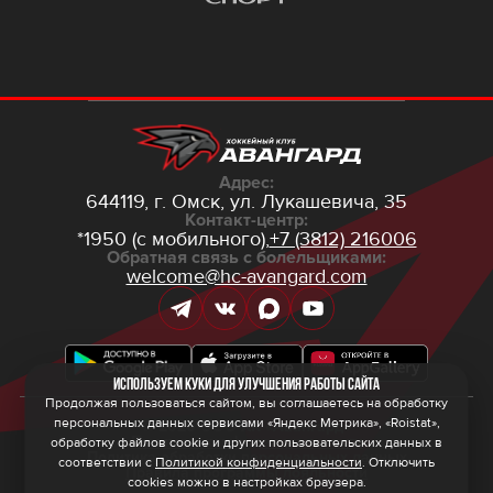
Адрес:
644119, г. Омск,
ул. Лукашевича, 35
Контакт-центр:
*1950 (с мобильного),
+7 (3812) 216006
Обратная связь с болельщиками:
welcome@hc-avangard.com
Используем куки для улучшения работы сайта
Продолжая пользоваться сайтом, вы соглашаетесь на обработку
персональных данных сервисами «Яндекс Метрика», «Roistat»,
© 2026 ООО ХК «Авангард»
Политика конфиденциальности
обработку файлов cookie и других пользовательских данных в
Политика обработки персональных данных
соответствии с
Политикой конфиденциальности
. Отключить
Правила программы лояльности
cookies можно в настройках браузера.