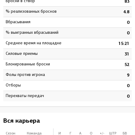
Броски в створ
3
83
% реализованных бросков
7
4.8
Вбрасывания
0
0
% выигранных вбрасываний
0
0
Среднее время на площадке
9
15:21
Силовые приемы
6
31
Блокированные броски
2
52
Фолы против игрока
8
9
Отборы
0
0
Перехваты передач
0
0
Вся карьера
Сезон
Команда
И
Г
А
О
+/-
ШТР
БВ