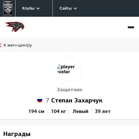
Клубы
Сайты
К матч-центру
Защитник
7
Степан Захарчук
194 см
104 кг
Левый
39 лет
Награды