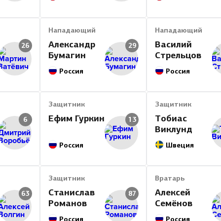
РЧ
08/09
Ак Барс
Нападающий
Нападающий
Итог
Александр
Василий
26
29
Бумагин
Стрельцов
Россия
Россия
Защитник
Защитник
Ефим Гуркин
Тобиас
6
13
Виклунд
Россия
Швеция
Защитник
Вратарь
Станислав
Алексей
63
87
Романов
Семёнов
Россия
Россия