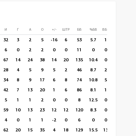
И
Г
А
О
+/-
ШТР
БВ
%БВ
ВБР
%ВБР
ВП/
32
3
2
5
-16
6
53
5.7
1
0
14:
6
0
2
2
0
0
11
0
0
0
15:
67
14
24
38
14
20
135
10.4
0
0
15:
28
4
5
9
5
2
46
8.7
2
1
15:
34
8
9
17
6
8
74
10.8
5
1
17:
42
7
13
20
1
6
86
8.1
1
0
14:
5
1
1
2
0
0
8
12.5
0
0
18:
59
10
13
23
12
12
120
8.3
0
0
16:
4
0
1
1
-2
0
6
0
0
0
14:
62
20
15
35
4
18
129
15.5
13
4
17: