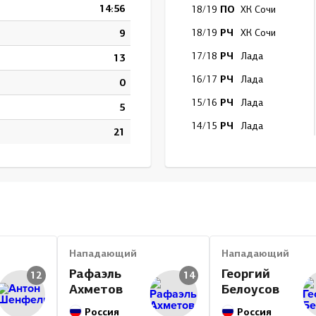
14:56
ПО
18/19
ХК Сочи
РЧ
9
18/19
ХК Сочи
РЧ
17/18
Лада
13
РЧ
16/17
Лада
0
РЧ
15/16
Лада
5
РЧ
14/15
Лада
21
ПО
13/14
Адмирал
РЧ
13/14
Югра
РЧ
13/14
Адмирал
РЧ
12/13
Югра
ПО
11/12
Югра
Нападающий
Нападающий
РЧ
11/12
Югра
Рафаэль
Георгий
12
14
Ахметов
Белоусов
РЧ
11/12
Ак Барс
Россия
РЧ
Россия
10/11
Ак Барс