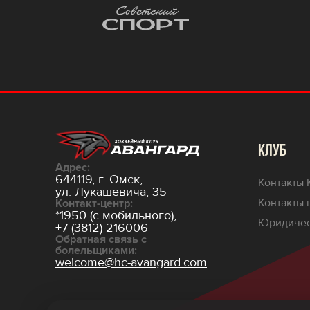
КЛУБ
Адрес:
644119, г. Омск,
Контакты 
ул. Лукашевича, 35
Контакты 
Контакт-центр:
*1950 (с мобильного),
Юридичес
+7 (3812) 216006
Обратная связь с
болельщиками:
welcome@hc-avangard.com