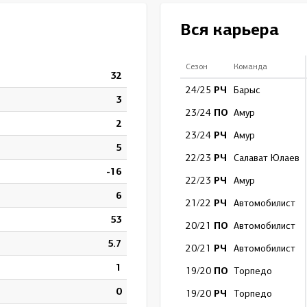
Амур
Вся карьера
Барыс
Салават Юлаев
Сезон
Команда
32
Сибирь
РЧ
24/25
Барыс
3
ПО
23/24
Амур
2
РЧ
23/24
Амур
5
РЧ
22/23
Салават Юлаев
-16
РЧ
22/23
Амур
6
РЧ
21/22
Автомобилист
53
ПО
20/21
Автомобилист
5.7
РЧ
20/21
Автомобилист
1
ПО
19/20
Торпедо
0
РЧ
19/20
Торпедо