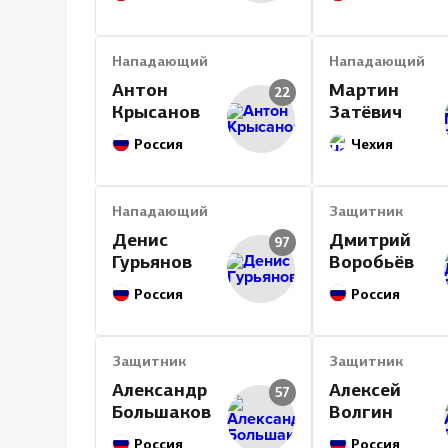
Нападающий
Нападающий
Антон
Мартин
22
Крысанов
Затёвич
Россия
Чехия
Нападающий
Защитник
Денис
Дмитрий
97
Гурьянов
Воробьёв
Россия
Россия
Защитник
Защитник
Александр
Алексей
57
Большаков
Волгин
Россия
Россия