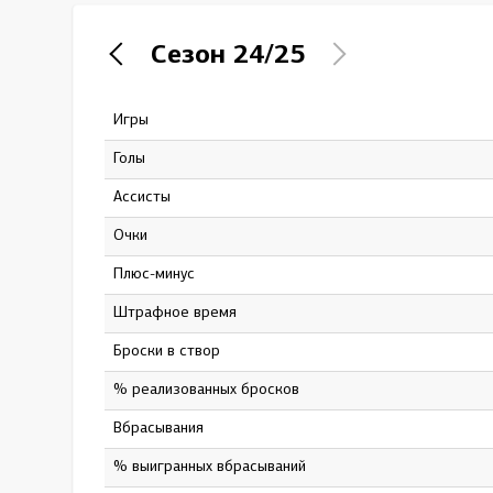
Локомотив
Сезон
24/25
Северсталь
ЦСКА
Игры
73
Шанхайские Драконы
Голы
14
Ассисты
26
Очки
40
Плюс-минус
14
штрафное время
20
Броски в створ
146
% реализованных бросков
9.59
Вбрасывания
0
% выигранных вбрасываний
0