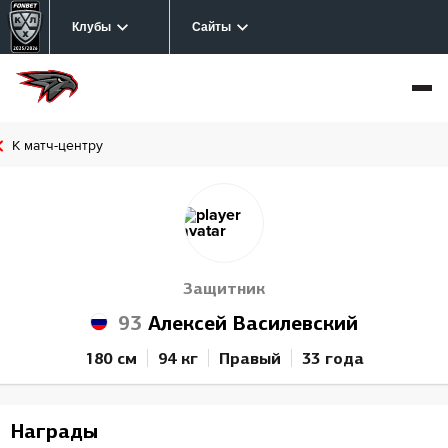
Клубы
Сайты
К матч-центру
Защитник
93
Алексей Василевский
180 см
94 кг
Правый
33 года
Награды