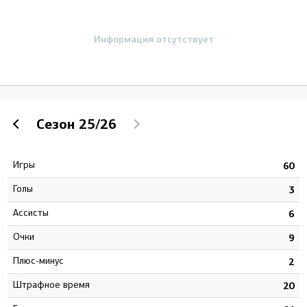
Информация отсутствует
Сезон
25/26
Игры
7
60
Голы
5
3
Ассисты
2
6
Очки
7
9
Плюс-минус
4
2
штрафное время
0
20