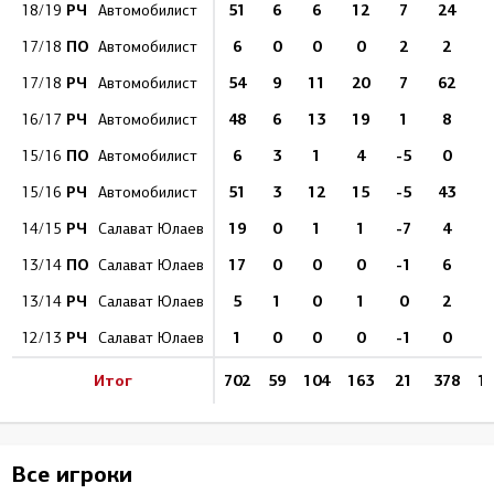
РЧ
51
6
6
12
7
24
18/19
Автомобилист
ПО
6
0
0
0
2
2
17/18
Автомобилист
РЧ
54
9
11
20
7
62
1
17/18
Автомобилист
РЧ
48
6
13
19
1
8
16/17
Автомобилист
ПО
6
3
1
4
-5
0
15/16
Автомобилист
РЧ
51
3
12
15
-5
43
15/16
Автомобилист
РЧ
19
0
1
1
-7
4
14/15
Салават Юлаев
ПО
17
0
0
0
-1
6
13/14
Салават Юлаев
РЧ
5
1
0
1
0
2
13/14
Салават Юлаев
РЧ
1
0
0
0
-1
0
12/13
Салават Юлаев
Итог
702
59
104
163
21
378
1
Все игроки