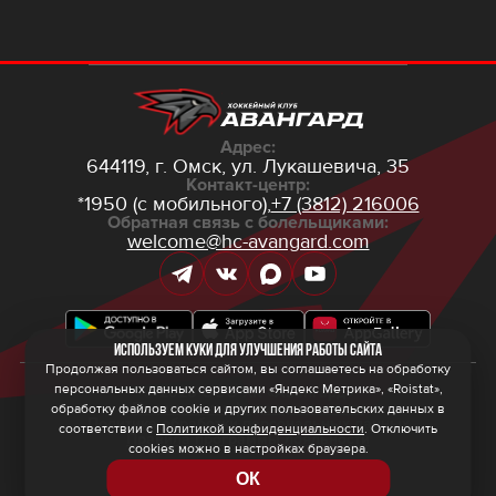
Адрес:
644119, г. Омск,
ул. Лукашевича, 35
Контакт-центр:
*1950 (с мобильного),
+7 (3812) 216006
Обратная связь с болельщиками:
welcome@hc-avangard.com
Используем куки для улучшения работы сайта
Продолжая пользоваться сайтом, вы соглашаетесь на обработку
персональных данных сервисами «Яндекс Метрика», «Roistat»,
© 2026 ООО ХК «Авангард»
Политика конфиденциальности
обработку файлов cookie и других пользовательских данных в
Политика обработки персональных данных
соответствии с
Политикой конфиденциальности
. Отключить
Правила программы лояльности
cookies можно в настройках браузера.
ОК