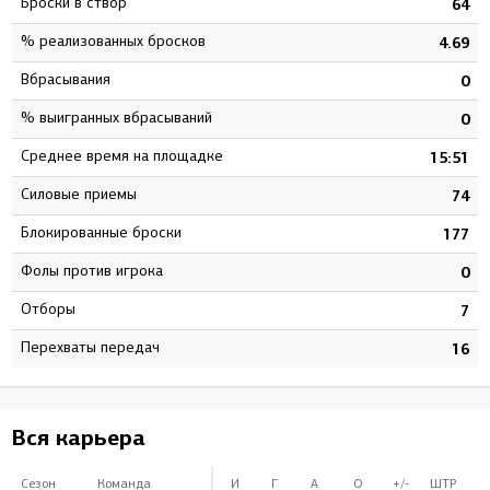
Броски в створ
7
64
% реализованных бросков
7
4.69
Вбрасывания
0
0
% выигранных вбрасываний
0
0
Среднее время на площадке
6
15:51
Силовые приемы
3
74
Блокированные броски
5
177
Фолы против игрока
0
0
Отборы
5
7
Перехваты передач
3
16
Вся карьера
Сезон
Команда
И
Г
А
О
+/-
ШТР