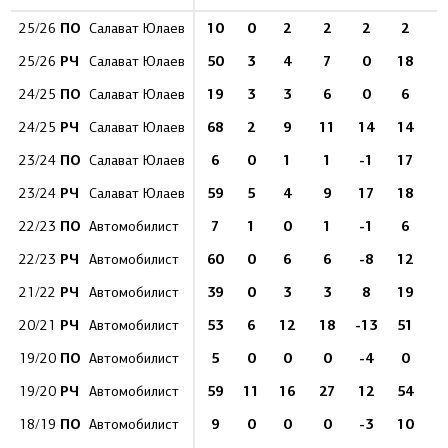
ПО
10
0
2
2
2
2
25/26
Салават Юлаев
РЧ
50
3
4
7
0
18
25/26
Салават Юлаев
ПО
19
3
3
6
0
6
24/25
Салават Юлаев
РЧ
68
2
9
11
14
14
24/25
Салават Юлаев
ПО
6
0
1
1
-1
17
23/24
Салават Юлаев
РЧ
59
5
4
9
17
18
23/24
Салават Юлаев
ПО
7
1
0
1
-1
6
22/23
Автомобилист
РЧ
60
0
6
6
-8
12
22/23
Автомобилист
РЧ
39
0
3
3
8
19
21/22
Автомобилист
РЧ
53
6
12
18
-13
51
1
20/21
Автомобилист
ПО
5
0
0
0
-4
0
19/20
Автомобилист
РЧ
59
11
16
27
12
54
1
19/20
Автомобилист
ПО
9
0
0
0
-3
10
18/19
Автомобилист