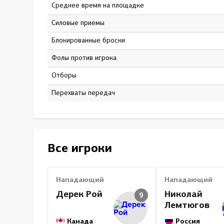
Среднее время на площадке
18:33
Силовые приемы
35
Блокированные броски
70
Фолы против игрока
7
Отборы
0
Перехваты передач
0
Все игроки
Нападающий
Нападающий
Дерек Рой
Николай
9
Лемтюгов
Канада
Россия