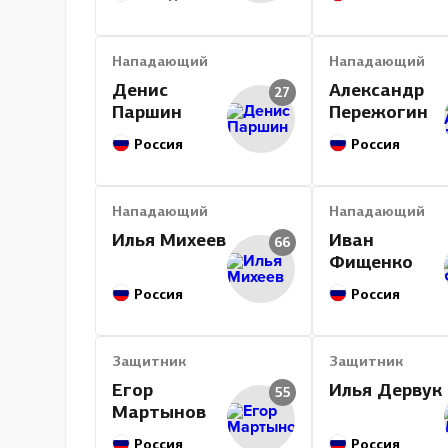
Нападающий
Нападающий
Денис
Александр
27
Паршин
Пережогин
Россия
Россия
Нападающий
Нападающий
Илья Михеев
Иван
66
Фищенко
Россия
Россия
Защитник
Защитник
Егор
Илья Дервук
55
Мартынов
Россия
Россия