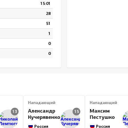
15:01
28
51
1
0
0
Нападающий
Нападающий
Александр
Максим
13
15
Кучерявенко
Пестушко
Россия
Россия