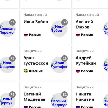
Нападающий
Нападающий
Илья Зубов
Алексей
37
38
Глухов
Россия
Россия
Защитник
Защитник
Эрик
Андрей
73
26
Густафссон
Кутейкин
Швеция
Россия
Защитник
Защитник
Евгений
Никита
79
82
Медведев
Никитин
Россия
Россия