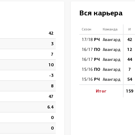
Амур
Вся карьера
Барыс
Салават Юлаев
Сезон
Команда
И
42
Сибирь
РЧ
42
17/18
Авангард
3
ПО
12
16/17
Авангард
7
РЧ
44
16/17
Авангард
10
ПО
7
15/16
Авангард
-3
РЧ
54
15/16
Авангард
8
Итог
159
47
6.4
0
0