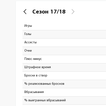
Локомотив
Сезон
17/18
Северсталь
ЦСКА
Игры
56
Шанхайские Драконы
Голы
7
Ассисты
8
Очки
15
Плюс-минус
28
штрафное время
32
Броски в створ
69
% реализованных бросков
10.14
Вбрасывания
0
% выигранных вбрасываний
0