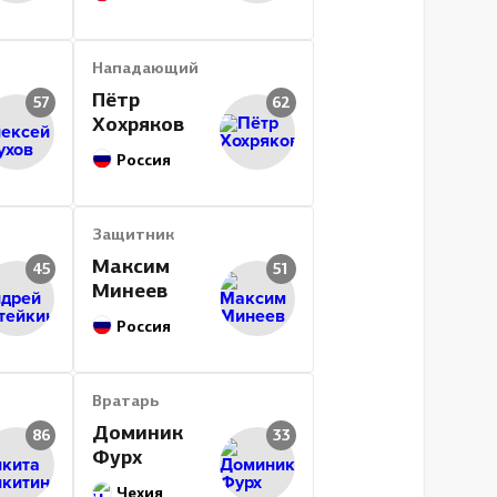
Нападающий
Пётр
57
62
Хохряков
Россия
Защитник
Максим
45
51
Минеев
Россия
Вратарь
Доминик
86
33
Фурх
Чехия