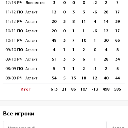
РЧ
3
0
0
0
-2
2
7
12/13
Локомотив
ПО
12
0
3
3
-6
28
17
11/12
Атлант
РЧ
20
3
8
11
4
14
39
11/12
Атлант
ПО
20
0
1
1
-6
12
17
10/11
Атлант
РЧ
49
3
7
10
1
30
65
10/11
Атлант
ПО
4
1
1
2
0
4
8
1
09/10
Атлант
РЧ
51
3
3
6
1
28
34
09/10
Атлант
ПО
5
1
1
2
-1
2
5
08/09
Атлант
РЧ
54
5
13
18
12
40
44
1
08/09
Атлант
Итог
613
21
86
107
-13
498
585
Все игроки