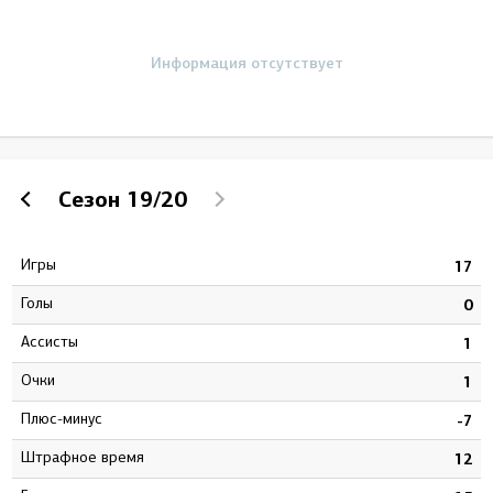
Информация отсутствует
Сезон
19/20
Игры
9
17
Голы
1
0
Ассисты
2
1
Очки
3
1
Плюс-минус
4
-7
штрафное время
3
12