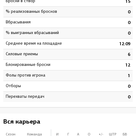
Броски в створ
8
15
% реализованных бросков
3
0
Вбрасывания
0
0
% выигранных вбрасываний
0
0
Среднее время на площадке
8
12:09
Силовые приемы
9
6
Блокированные броски
1
12
Фолы против игрока
1
1
Отборы
0
0
Перехваты передач
0
0
Вся карьера
Сезон
Команда
И
Г
А
О
+/-
ШТР
БВ