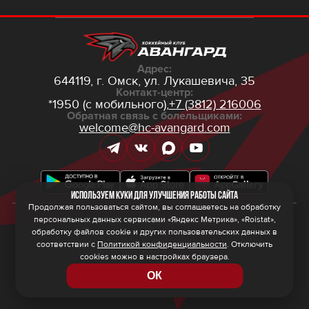
Адрес:
644119, г. Омск,
ул. Лукашевича, 35
Контакт-центр:
*1950 (с мобильного),
+7 (3812) 216006
Обратная связь с болельщиками:
welcome@hc-avangard.com
Используем куки для улучшения работы сайта
Продолжая пользоваться сайтом, вы соглашаетесь на обработку
персональных данных сервисами «Яндекс Метрика», «Roistat»,
© 2026 ООО ХК «Авангард»
Политика конфиденциальности
обработку файлов cookie и других пользовательских данных в
Политика обработки персональных данных
соответствии с
Политикой конфиденциальности
. Отключить
Правила программы лояльности
cookies можно в настройках браузера.
ОК