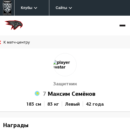
Клубы
Сайты
К матч-центру
Защитник
7
Максим Семёнов
183 см
83 кг
Левый
42 года
Награды