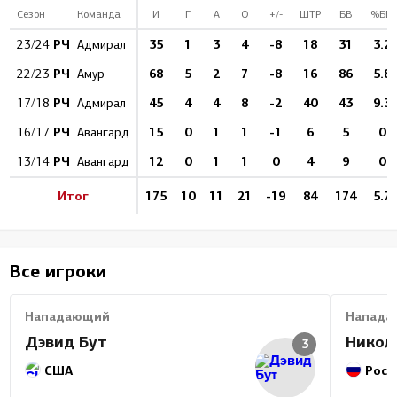
Сезон
Команда
И
Г
А
О
+/-
ШТР
БВ
%БВ
РЧ
35
1
3
4
-8
18
31
3.2
23/24
Адмирал
РЧ
68
5
2
7
-8
16
86
5.8
22/23
Амур
РЧ
45
4
4
8
-2
40
43
9.3
17/18
Адмирал
РЧ
15
0
1
1
-1
6
5
0
16/17
Авангард
РЧ
12
0
1
1
0
4
9
0
13/14
Авангард
Итог
175
10
11
21
-19
84
174
5.7
Все игроки
Нападающий
Напада
Дэвид Бут
Никол
3
США
Росс