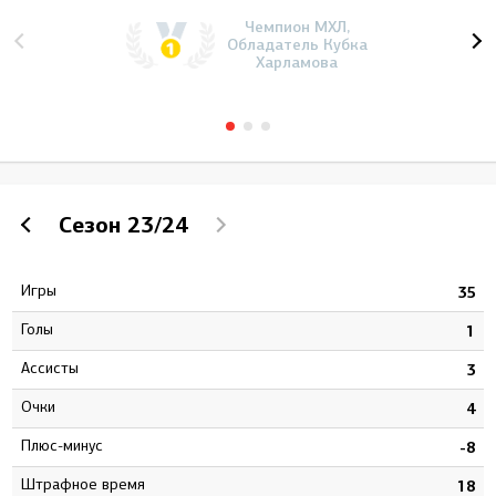
Чемпион МХЛ,
Обладатель Кубка
Харламова
Сезон
23/24
Игры
8
35
Голы
5
1
Ассисты
2
3
Очки
7
4
Плюс-минус
8
-8
штрафное время
6
18