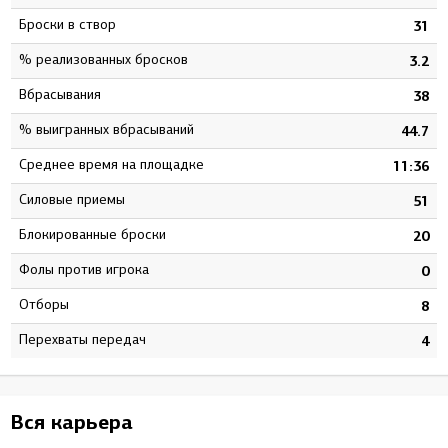
Броски в створ
6
31
% реализованных бросков
8
3.2
Вбрасывания
4
38
% выигранных вбрасываний
3
44.7
Среднее время на площадке
1
11:36
Силовые приемы
6
51
Блокированные броски
9
20
Фолы против игрока
0
0
Отборы
4
8
Перехваты передач
0
4
Вся карьера