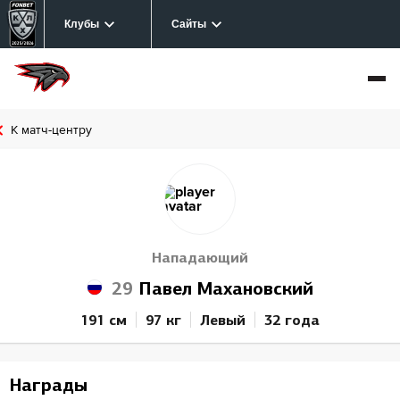
Клубы
Сайты
К матч-центру
Нападающий
29
Павел Махановский
191 см
97 кг
Левый
32 года
Награды