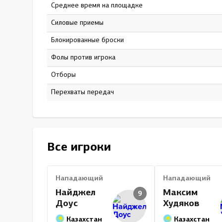
Среднее время на площадке
13:31
Силовые приемы
6
Блокированные броски
26
Фолы против игрока
0
Отборы
3
Перехваты передач
0
Все игроки
Нападающий
Нападающий
Найджел
Максим
9
Доус
Худяков
Казахстан
Казахстан