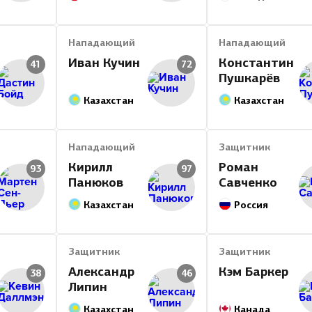
Нападающий
Нападающий
Иван Кучин
Константин
41
72
Пушкарёв
Казахстан
Казахстан
Нападающий
Защитник
Кирилл
Роман
93
97
Панюков
Савченко
Казахстан
Россия
Защитник
Защитник
Александр
Кэм Баркер
38
46
Липин
Казахстан
Канада