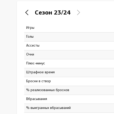
Локомотив
Сезон
23/24
Северсталь
ЦСКА
Игры
33
Шанхайские Драконы
Голы
1
Ассисты
3
Очки
4
Плюс-минус
-8
штрафное время
6
Броски в створ
22
% реализованных бросков
4.5
Вбрасывания
0
% выигранных вбрасываний
0