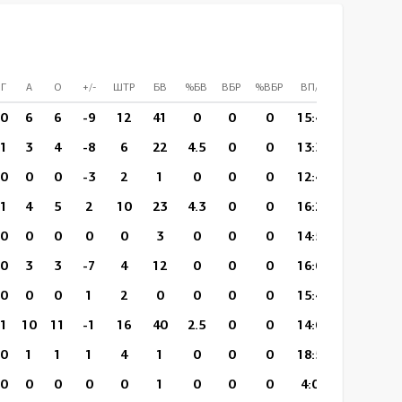
Г
А
О
+/-
ШТР
БВ
%БВ
ВБР
%ВБР
ВП/И
СПр
БЛБ
0
6
6
-9
12
41
0
0
0
15:49
13
44
1
3
4
-8
6
22
4.5
0
0
13:31
6
26
0
0
0
-3
2
1
0
0
0
12:49
1
2
1
4
5
2
10
23
4.3
0
0
16:23
15
38
0
0
0
0
0
3
0
0
0
14:57
3
3
0
3
3
-7
4
12
0
0
0
16:05
24
19
0
0
0
1
2
0
0
0
0
15:43
0
3
1
10
11
-1
16
40
2.5
0
0
14:05
28
43
0
1
1
1
4
1
0
0
0
18:53
4
0
0
0
0
0
0
1
0
0
0
4:08
2
0