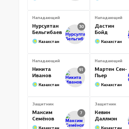
Нападающий
Нападающий
Нурсултан
Дастин
30
Бельгибаев
Бойд
Казахстан
Казахстан
Нападающий
Нападающий
Никита
Мартен Сен-
91
Иванов
Пьер
Казахстан
Казахстан
Защитник
Защитник
Максим
Кевин
7
Семёнов
Даллмэн
Казахстан
Казахстан