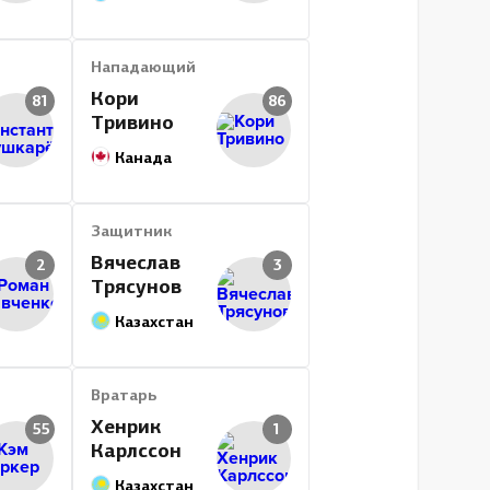
Нападающий
Кори
81
86
Тривино
Канада
Защитник
Вячеслав
2
3
Трясунов
Казахстан
Вратарь
Хенрик
55
1
Карлссон
Казахстан