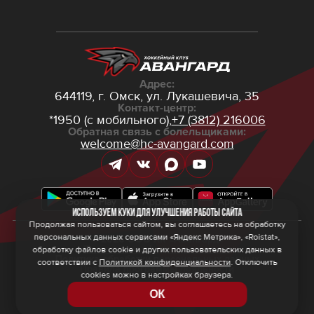
Адрес:
644119, г. Омск,
ул. Лукашевича, 35
Контакт-центр:
*1950 (с мобильного),
+7 (3812) 216006
Обратная связь с болельщиками:
welcome@hc-avangard.com
Используем куки для улучшения работы сайта
Продолжая пользоваться сайтом, вы соглашаетесь на обработку
персональных данных сервисами «Яндекс Метрика», «Roistat»,
© 2026 ООО ХК «Авангард»
Политика конфиденциальности
обработку файлов cookie и других пользовательских данных в
Политика обработки персональных данных
соответствии с
Политикой конфиденциальности
. Отключить
Правила программы лояльности
cookies можно в настройках браузера.
ОК