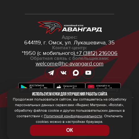
Адрес:
644119, г. Омск,
ул. Лукашевича, 35
Контакт-центр:
*1950 (с мобильного),
+7 (3812) 216006
Обратная связь с болельщиками:
welcome@hc-avangard.com
Используем куки для улучшения работы сайта
Продолжая пользоваться сайтом, вы соглашаетесь на обработку
персональных данных сервисами «Яндекс Метрика», «Roistat»,
© 2026 ООО ХК «Авангард»
Политика конфиденциальности
обработку файлов cookie и других пользовательских данных в
Политика обработки персональных данных
соответствии с
Политикой конфиденциальности
. Отключить
Правила программы лояльности
cookies можно в настройках браузера.
ОК