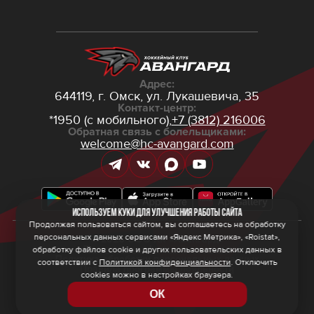
Адрес:
644119, г. Омск,
ул. Лукашевича, 35
Контакт-центр:
*1950 (с мобильного),
+7 (3812) 216006
Обратная связь с болельщиками:
welcome@hc-avangard.com
Используем куки для улучшения работы сайта
Продолжая пользоваться сайтом, вы соглашаетесь на обработку
персональных данных сервисами «Яндекс Метрика», «Roistat»,
© 2026 ООО ХК «Авангард»
Политика конфиденциальности
обработку файлов cookie и других пользовательских данных в
Политика обработки персональных данных
соответствии с
Политикой конфиденциальности
. Отключить
Правила программы лояльности
cookies можно в настройках браузера.
ОК