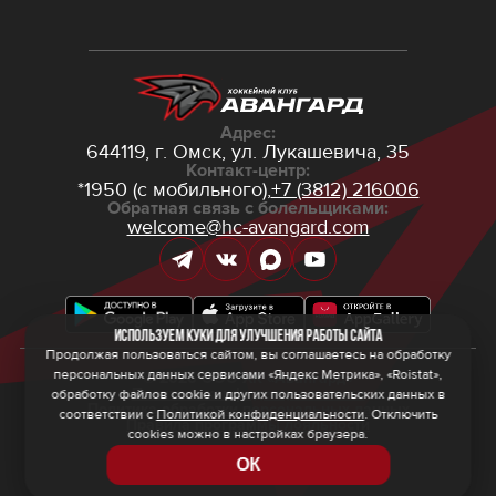
Адрес:
644119, г. Омск,
ул. Лукашевича, 35
Контакт-центр:
*1950 (с мобильного),
+7 (3812) 216006
Обратная связь с болельщиками:
welcome@hc-avangard.com
Используем куки для улучшения работы сайта
Продолжая пользоваться сайтом, вы соглашаетесь на обработку
персональных данных сервисами «Яндекс Метрика», «Roistat»,
© 2026 ООО ХК «Авангард»
Политика конфиденциальности
обработку файлов cookie и других пользовательских данных в
Политика обработки персональных данных
соответствии с
Политикой конфиденциальности
. Отключить
Правила программы лояльности
cookies можно в настройках браузера.
ОК