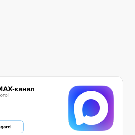
MAX-канал
ого!
ngard