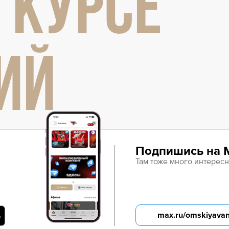
 КУРСЕ
Амур
Барыс
Салават Юлаев
ИЙ
Сибирь
Подпишись на 
Там тоже много интересн
max.ru/omskiyava