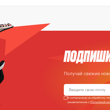
ПОДПИШИ
Получай свежие нов
Я согласен(на) на обработку 
ознакомление с
Политикой к