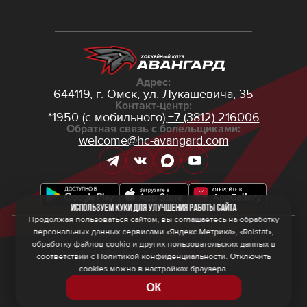
Адрес:
644119, г. Омск,
ул. Лукашевича, 35
Контакт-центр:
*1950 (с мобильного),
+7 (3812) 216006
Обратная связь с болельщиками:
welcome@hc-avangard.com
Используем куки для улучшения работы сайта
Продолжая пользоваться сайтом, вы соглашаетесь на обработку
персональных данных сервисами «Яндекс Метрика», «Roistat»,
© 2026 ООО ХК «Авангард»
Политика конфиденциальности
обработку файлов cookie и других пользовательских данных в
Политика обработки персональных данных
соответствии с
Политикой конфиденциальности
. Отключить
Правила программы лояльности
cookies можно в настройках браузера.
ОК