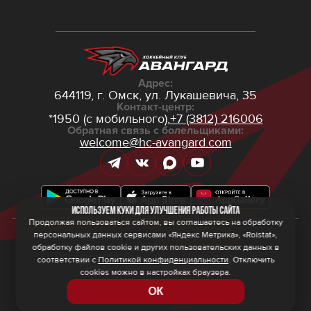
Адрес:
644119, г. Омск,
ул. Лукашевича, 35
Контакт-центр:
*1950 (с мобильного),
+7 (3812) 216006
Обратная связь с болельщиками:
welcome@hc-avangard.com
Используем куки для улучшения работы сайта
Продолжая пользоваться сайтом, вы соглашаетесь на обработку
персональных данных сервисами «Яндекс Метрика», «Roistat»,
© 2026 ООО ХК «Авангард»
Политика конфиденциальности
обработку файлов cookie и других пользовательских данных в
Политика обработки персональных данных
соответствии с
Политикой конфиденциальности
. Отключить
Правила программы лояльности
cookies можно в настройках браузера.
ОК