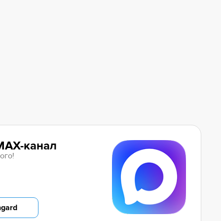
MAX-канал
ого!
ngard