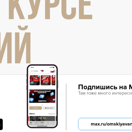
 КУРСЕ
Амур
Барыс
Салават Юлаев
ИЙ
Сибирь
Подпишись на 
Там тоже много интересн
max.ru/omskiyava