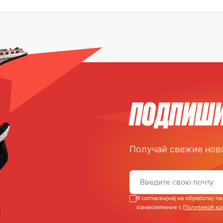
ПОДПИШИ
Получай свежие нов
Я согласен(на) на обработку 
ознакомление с
Политикой к