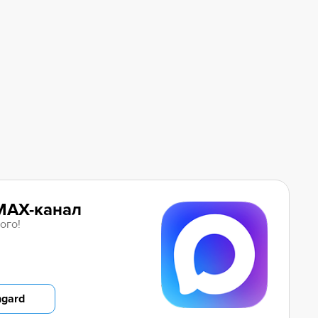
MAX-канал
ого!
ngard