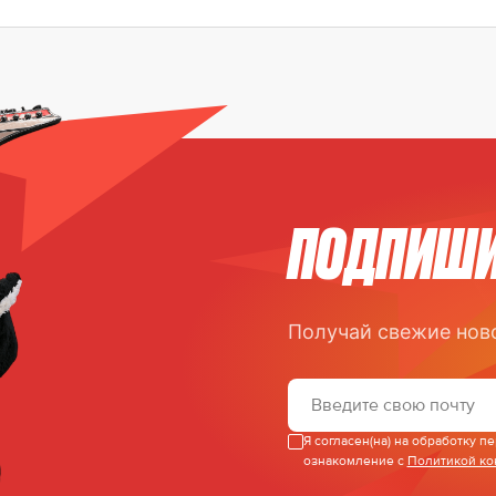
ПОДПИШИ
Получай свежие нов
Я согласен(на) на обработку 
ознакомление с
Политикой к