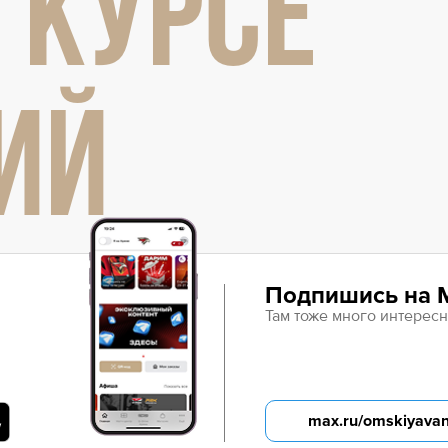
 КУРСЕ
Амур
Барыс
Салават Юлаев
ИЙ
Сибирь
Подпишись на 
Там тоже много интересн
max.ru/omskiyava