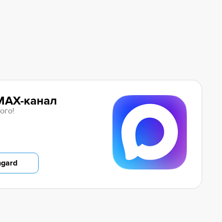
MAX-канал
ого!
ngard