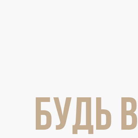
Локомотив
Северсталь
ЦСКА
Шанхайские Драконы
БУДЬ В