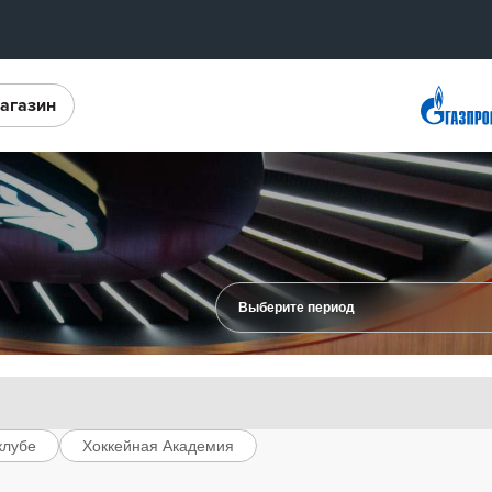
агазин
Конференция «Восток»
Дивизион Харламова
Автомобилист
нсляции
Ак Барс
Металлург Мг
 трансляции
Нефтехимик
магазин
Трактор
Дивизион Чернышева
ние КХЛ
Авангард
клубе
Хоккейная Академия
Адмирал