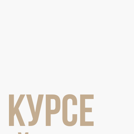
Амур
Барыс
Салават Юлаев
Сибирь
 КУРСЕ