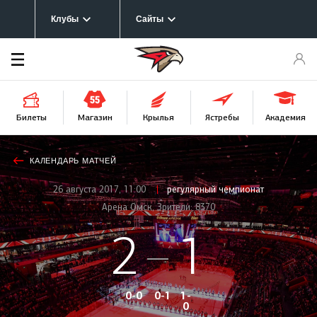
Клубы
Сайты
Билеты
Крылья
Магазин
Ястребы
Академия
Афиша
предстоящего
матча
КАЛЕНДАРЬ МАТЧЕЙ
26 августа 2017, 11:00
регулярный чемпионат
Арена Омск, Зрители: 8370
2
1
0-0
0-1
1-
0