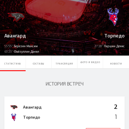
Авангард
Торпедо
55'55''
Березин Максим
27'28''
Паршин Денис
63'23''
Файзуллин Данил
ФОТО И ВИДЕО
СТАТИСТИКА
СОСТАВЫ
ТРАНСЛЯЦИЯ
НОВОСТИ
ИСТОРИЯ ВСТРЕЧ
2
Авангард
1
Торпедо