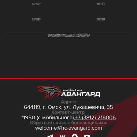
партнёр
партнёр
партнёр
партнёр
ИНФОРМАЦИОННЫЕ ПАРТНЁРЫ
Адрес:
644119, г. Омск,
ул. Лукашевича, 35
Контакт-центр:
*1950 (с мобильного),
+7 (3812) 216006
Обратная связь с болельщиками:
welcome@hc-avangard.com