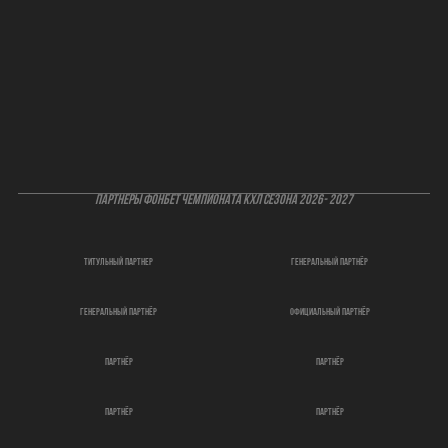
ПАРТНЕРЫ ФОНБЕТ ЧЕМПИОНАТА КХЛ СЕЗОНА 2026- 2027
титульный партнер
генеральный партнёр
генеральный партнёр
официальный партнёр
партнёр
партнёр
партнёр
партнёр