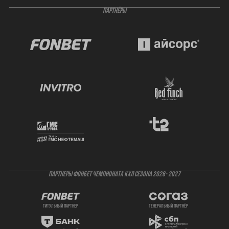
ПАРТНЁРЫ
ПАРТНЕРЫ ФОНБЕТ ЧЕМПИОНАТА КХЛ СЕЗОНА 2026- 2027
титульный партнер
генеральный партнёр