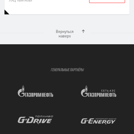
ЛХЦ «Витязь»
Вернуться
наверх
ГЕНЕРАЛЬНЫЕ ПАРТНЁРЫ