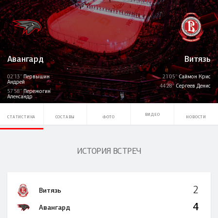
Авангард
Витязь
02'13''
Первышин
21'05''
Саймон Крис
Андрей
44'28''
Сергеев Денис
57'58''
Пережогин
Александр
ВИДЕО
СТАТИСТИКА
СОСТАВЫ
ФОТО
НОВОСТИ
ИСТОРИЯ ВСТРЕЧ
2
Витязь
4
Авангард