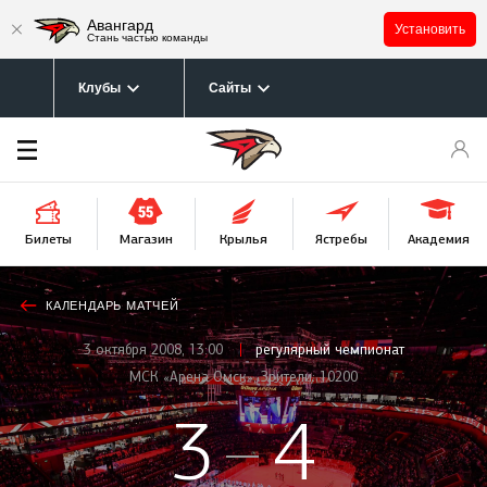
Авангард
Установить
Стань частью команды
Клубы
Сайты
Билеты
Крылья
Магазин
Ястребы
Академия
Афиша
предстоящего
матча
КАЛЕНДАРЬ МАТЧЕЙ
3 октября 2008, 13:00
регулярный чемпионат
МСК «Арена Омск», Зрители: 10200
3
4