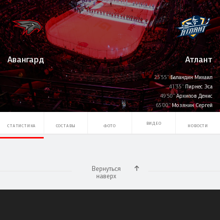
Авангард
Атлант
25'55''
Баландин Михаил
41'35''
Пирнес Эса
49'50''
Архипов Денис
65'00''
Мозякин Сергей
ВИДЕО
СТАТИСТИКА
СОСТАВЫ
ФОТО
НОВОСТИ
Вернуться
наверх