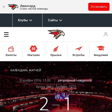
Авангард
Установить
Стань частью команды
Клубы
Сайты
Билеты
Крылья
Магазин
Ястребы
Академия
Афиша
предстоящего
матча
КАЛЕНДАРЬ МАТЧЕЙ
8 ноября 2016, 13:00
регулярный чемпионат
Арена Омск, Зрители: 7270
2
1