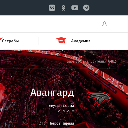
Ястребы
Академия
Барыс Арена, Зрители: 10482
Авангард
Текущая форма
12'15''
Петров Кирилл