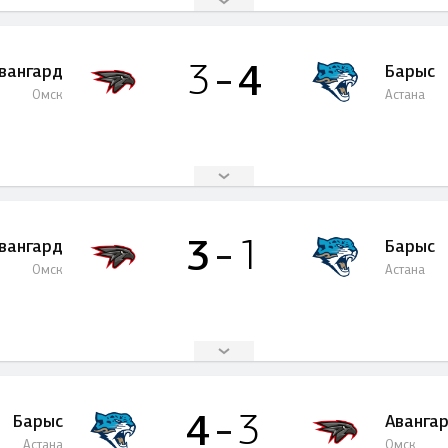
4
3
вангард
Барыс
Омск
Астана
3
1
вангард
Барыс
Омск
Астана
4
3
Барыс
Аванга
Астана
Омск