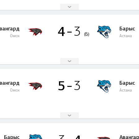
4
3
вангард
Барыс
(Б)
Омск
Астана
5
3
вангард
Барыс
Омск
Астана
Барыс
Аванга