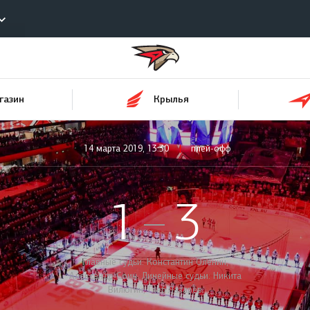
Конференция «Восток»
ы
Дивизион Харламова
газин
Крылья
Автомобилист
еотрансляции
Ак Барс
лайты
14 марта 2019, 13:30
плей-офф
Металлург Мг
стовые трансляции
Нефтехимик
ернет-магазин
1
3
Трактор
обанк
Дивизион Чернышева
ожение КХЛ
Главные судьи: Константин Оленин,
Авангард
Александр Соин. Линейные судьи: Никита
Вилюгин, Глеб Лазарев
Адмирал