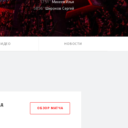
17'51''
Михеев Илья
58'56''
Широков Сергей
ВИДЕО
НОВОСТИ
рд
ОБЗОР МАТЧА