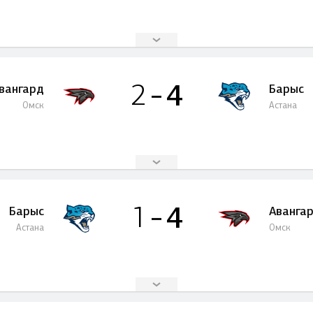
4
2
вангард
Барыс
Омск
Астана
4
1
Барыс
Аванга
Астана
Омск