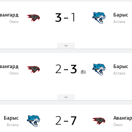
3
1
вангард
Барыс
Омск
Астана
3
2
вангард
Барыс
(Б)
Омск
Астана
7
2
Барыс
Аванга
Астана
Омск