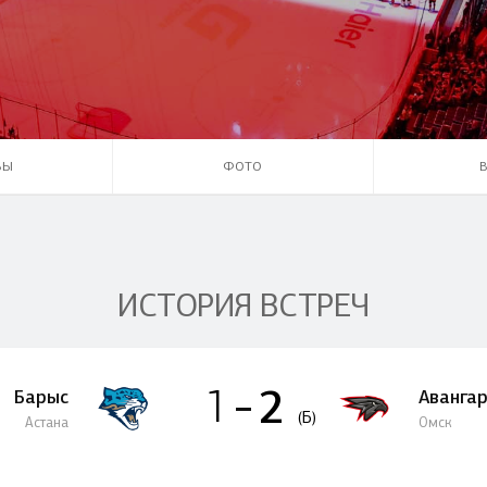
Амур
Барыс
Салават Юлаев
Сибирь
ВЫ
ФОТО
ИСТОРИЯ ВСТРЕЧ
2
1
Барыс
Аванга
(Б)
Астана
Омск