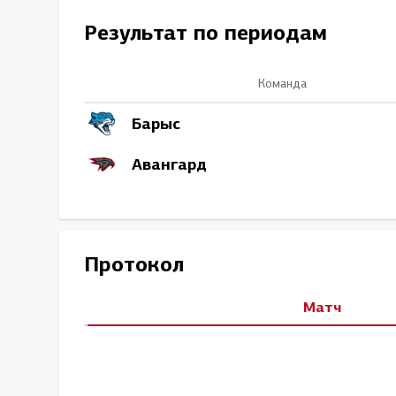
Локомотив
Результат по периодам
Северсталь
ЦСКА
Команда
Шанхайские Драконы
Барыс
Авангард
Протокол
Матч