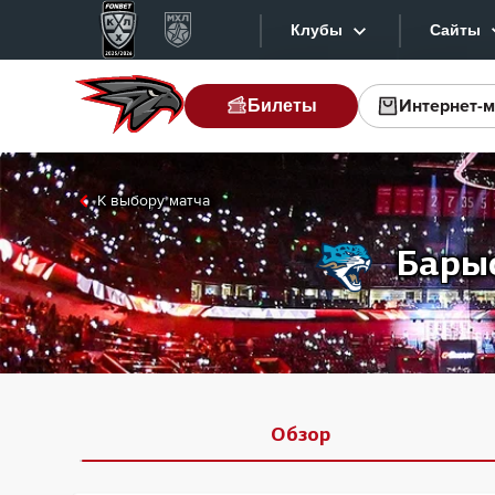
Клубы
Сайты
Интернет-м
Билеты
Конференция «Запад»
Сайт
Дивизион Боброва
Лада
Вид
К выбору матча
СКА
Хай
Бары
Спартак
Тек
Торпедо
Инт
ХК Сочи
Фот
Дивизион Тарасова
Прил
Динамо Мн
Обзор
Динамо М