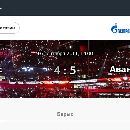
агазин
Конференция «Восток»
ы
Дивизион Харламова
Автомобилист
еотрансляции
16 сентября 2011, 14:00
Ак Барс
лайты
с
4
:
5
Ава
Металлург Мг
стовые трансляции
Нефтехимик
ернет-магазин
Трактор
обанк
Дивизион Чернышева
ожение КХЛ
Авангард
Барыс
Адмирал