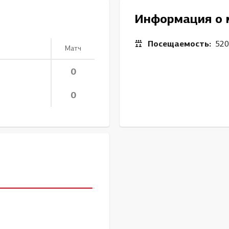
Амур
Информация о 
Барыс
Салават Юлаев
Посещаемость:
520
Матч
Сибирь
0
0