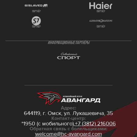
партнёр
партнёр
партнёр
партнёр
ИНФОРМАЦИОННЫЕ ПАРТНЁРЫ
Адрес:
644119, г. Омск,
ул. Лукашевича, 35
Контакт-центр:
*1950 (с мобильного),
+7 (3812) 216006
Обратная связь с болельщиками:
welcome@hc-avangard.com