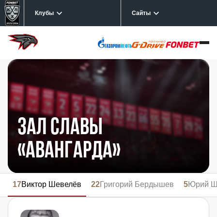
Клубы
Сайты
Зал славы
«Авангарда»
17
Виктор Шевелёв
22
Григорий Бердышев
5
Юрий Ш