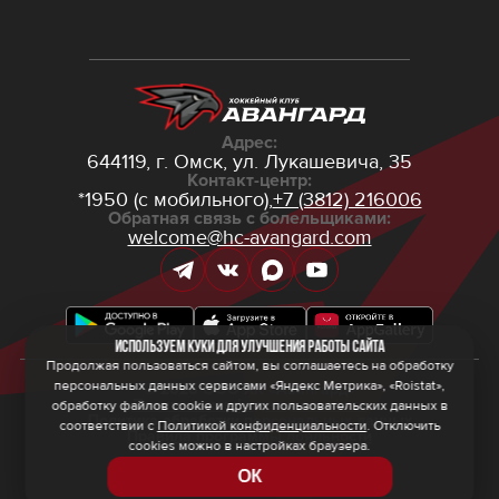
Адрес:
644119, г. Омск,
ул. Лукашевича, 35
Контакт-центр:
*1950 (с мобильного),
+7 (3812) 216006
Обратная связь с болельщиками:
welcome@hc-avangard.com
Используем куки для улучшения работы сайта
Продолжая пользоваться сайтом, вы соглашаетесь на обработку
персональных данных сервисами «Яндекс Метрика», «Roistat»,
© 2026 ООО ХК «Авангард»
Политика конфиденциальности
обработку файлов cookie и других пользовательских данных в
Политика обработки персональных данных
соответствии с
Политикой конфиденциальности
. Отключить
Правила программы лояльности
cookies можно в настройках браузера.
ОК