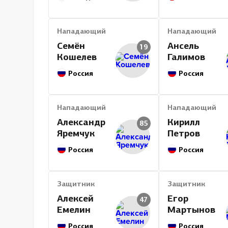
Нападающий
Нападающий
Семён
Ансель
19
Кошелев
Галимов
Россия
Россия
Нападающий
Нападающий
Александр
Кирилл
85
Яремчук
Петров
Россия
Россия
Защитник
Защитник
Алексей
Егор
47
Емелин
Мартынов
Россия
Россия