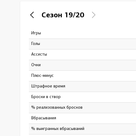
Локомотив
Сезон
19/20
Северсталь
ЦСКА
Игры
73
Шанхайские Драконы
Голы
9
Ассисты
36
Очки
45
Плюс-минус
9
штрафное время
24
Броски в створ
228
% реализованных бросков
3.95
Вбрасывания
0
% выигранных вбрасываний
0