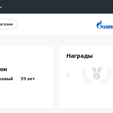
агазин
Конференция «Восток»
ы
Дивизион Харламова
Автомобилист
еотрансляции
Ак Барс
лайты
Награды
Металлург Мг
стовые трансляции
он
Нефтехимик
ернет-магазин
Трактор
равый
39 лет
обанк
Дивизион Чернышева
ожение КХЛ
Авангард
Адмирал