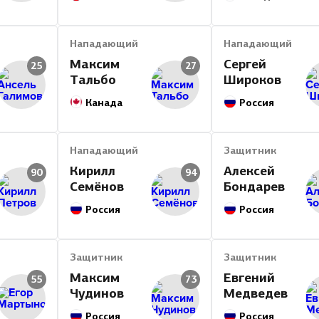
Нападающий
Нападающий
Максим
Сергей
25
27
Тальбо
Широков
Канада
Россия
Нападающий
Защитник
Кирилл
Алексей
90
94
Семёнов
Бондарев
Россия
Россия
Защитник
Защитник
Максим
Евгений
55
73
Чудинов
Медведев
Россия
Россия