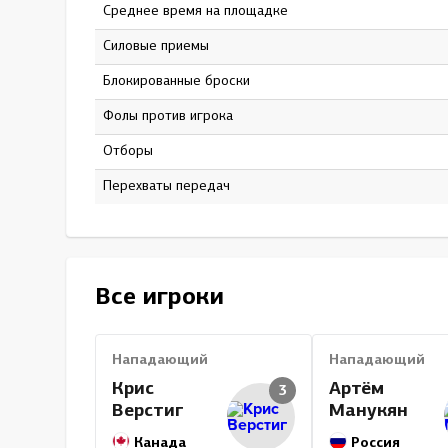
Среднее время на площадке
22:23
Силовые приемы
60
Блокированные броски
82
Фолы против игрока
4
Отборы
0
Перехваты передач
0
Все игроки
Нападающий
Нападающий
Крис
Артём
3
Верстиг
Манукян
Канада
Россия