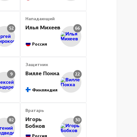
Нападающий
Илья Михеев
52
66
Россия
Защитник
Вилле Покка
9
22
Финляндия
Вратарь
Игорь
82
30
Бобков
Россия