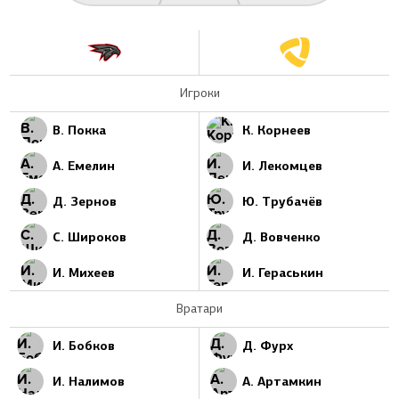
Игроки
В. Покка
К. Корнеев
А. Емелин
И. Лекомцев
Д. Зернов
Ю. Трубачёв
С. Широков
Д. Вовченко
И. Михеев
И. Гераськин
Вратари
И. Бобков
Д. Фурх
И. Налимов
А. Артамкин