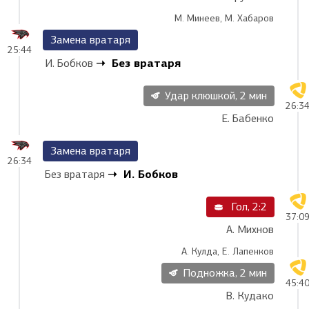
М. Минеев, М. Хабаров
Замена вратаря
25:44
Без вратаря
И. Бобков
Удар клюшкой, 2 мин
26:3
Е. Бабенко
Замена вратаря
26:34
И. Бобков
Без вратаря
Гол, 2:2
37:0
А. Михнов
А. Кулда, Е. Лапенков
Подножка, 2 мин
45:4
В. Кудако