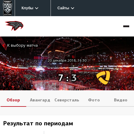
Клубы
Сайты
К выбору матча
20 декабря 2018, 16:30
7
:
3
Обзор
Авангард
Северсталь
Фото
Видео
Результат по периодам