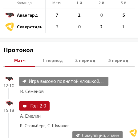
Команда
Матч
1-й
2-й
3-й
Авангард
7
2
0
5
Северсталь
3
0
2
1
Протокол
Матч
1 период
2 период
3 период
Игра высоко поднятой клюшкой, 2 мин
12:10
К. Семёнов
Гол, 2:0
15:18
А. Емелин
В. Стольберг, С. Шумаков
Симуляция, 2 мин