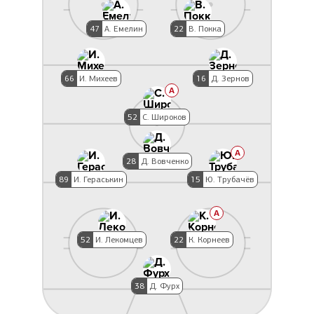
47
А. Емелин
22
В. Покка
66
И. Михеев
16
Д. Зернов
A
52
С. Широков
A
28
Д. Вовченко
89
И. Гераськин
15
Ю. Трубачёв
A
52
И. Лекомцев
22
К. Корнеев
38
Д. Фурх