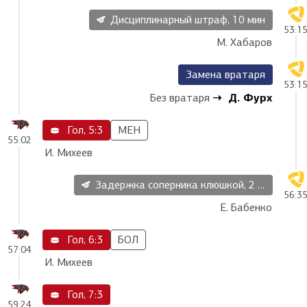
Дисциплинарный штраф, 10 мин
53:1
М. Хабаров
Замена вратаря
53:1
Д. Фурх
Без вратаря
Гол, 5:3
МЕН
55:02
И. Михеев
Задержка соперника клюшкой, 2 мин
56:3
Е. Бабенко
Гол, 6:3
БОЛ
57:04
И. Михеев
Гол, 7:3
59:24