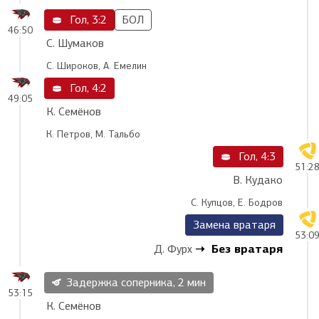
Гол, 3:2
БОЛ
46:50
С. Шумаков
С. Широков, А. Емелин
Гол, 4:2
49:05
К. Семёнов
К. Петров, М. Тальбо
Гол, 4:3
51:2
В. Кудако
С. Купцов, Е. Бодров
Замена вратаря
53:0
Без вратаря
Д. Фурх
Задержка соперника, 2 мин
53:15
К. Семёнов