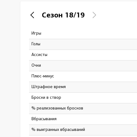
Локомотив
Сезон
18/19
Северсталь
ЦСКА
Игры
48
Шанхайские Драконы
Голы
12
Ассисты
10
Очки
22
Плюс-минус
2
штрафное время
12
Броски в створ
74
% реализованных бросков
16.22
Вбрасывания
2
% выигранных вбрасываний
0