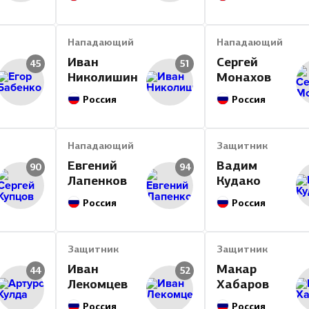
Нападающий
Нападающий
Иван
Сергей
45
51
Николишин
Монахов
Россия
Россия
Нападающий
Защитник
Евгений
Вадим
90
94
Лапенков
Кудако
Россия
Россия
Защитник
Защитник
Иван
Макар
44
52
Лекомцев
Хабаров
Россия
Россия