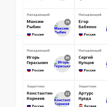
Нападающий
Нападающий
Максим
Егор
39
Рыбин
Бабенко
Россия
Россия
Нападающий
Нападающий
Игорь
Сергей
89
Гераськин
Купцов
Россия
Россия
Защитник
Защитник
Константин
Артурс
22
Корнеев
Кулда
Россия
Латвия