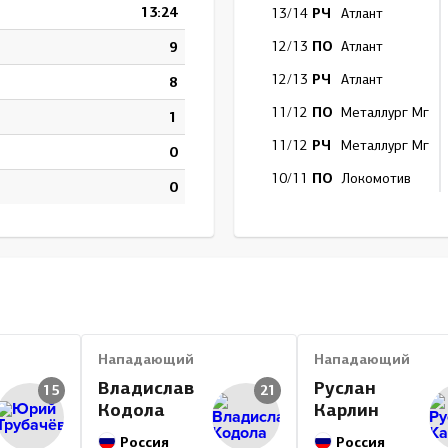
13:24
РЧ
13/14
Атлант
ПО
9
12/13
Атлант
РЧ
12/13
Атлант
8
ПО
11/12
Металлург Мг
1
РЧ
11/12
Металлург Мг
0
ПО
10/11
Локомотив
0
РЧ
10/11
Локомотив
ПО
09/10
Локомотив
РЧ
09/10
Локомотив
ПО
08/09
Локомотив
РЧ
08/09
Локомотив
Нападающий
Нападающий
Итог
Владислав
Руслан
15
21
Кодола
Карлин
Россия
Россия