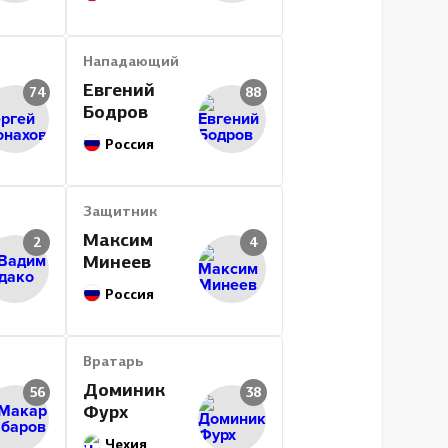
Нападающий
Евгений
74
88
Бодров
Россия
Защитник
Максим
2
4
Минеев
Россия
Вратарь
Доминик
56
38
Фурх
Чехия