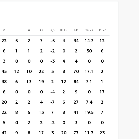
И
Г
А
О
+/-
ШТР
БВ
%БВ
ВБР
%ВБР
ВП/И
22
5
2
7
-5
4
34
14.7
12
4
14:49
6
1
1
2
-2
0
2
50
6
3
8:16
3
0
0
0
-3
4
4
0
0
0
14:14
45
12
10
22
5
8
70
17.1
2
0
13:59
38
6
13
19
2
12
84
7.1
1
1
15:34
6
0
0
0
-4
2
9
0
17
7
16:52
20
2
2
4
-7
6
27
7.4
2
0
12:49
22
8
5
13
7
8
41
19.5
7
3
15:46
5
0
2
2
-2
0
3
0
0
0
15:39
42
9
8
17
3
20
77
11.7
23
11
14:44