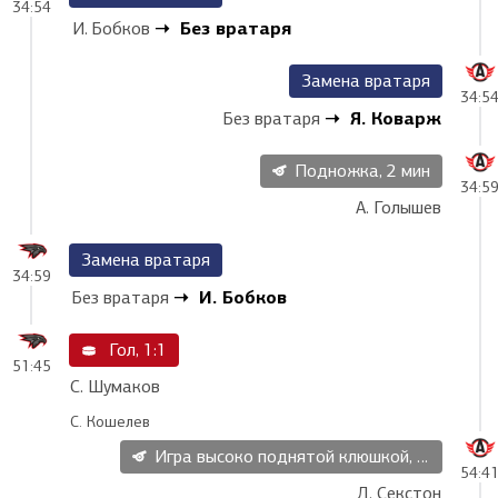
34:54
Без вратаря
И. Бобков
Замена вратаря
34:5
Я. Коварж
Без вратаря
Подножка, 2 мин
34:5
А. Голышев
Замена вратаря
34:59
И. Бобков
Без вратаря
Гол, 1:1
51:45
С. Шумаков
С. Кошелев
Игра высоко поднятой клюшкой, 2 мин
54:4
Д. Секстон