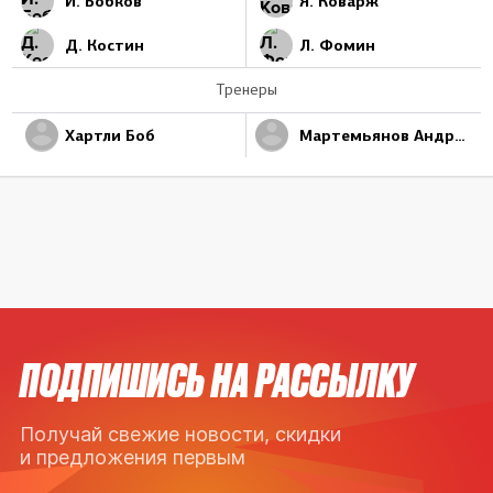
И. Бобков
Я. Коварж
Д. Костин
Л. Фомин
Тренеры
Хартли Боб
Мартемьянов Андрей
ПОДПИШИСЬ НА РАССЫЛКУ
Получай свежие новости, скидки
и предложения первым