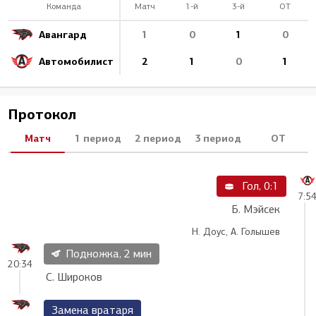
Команда
Матч
1-й
3-й
ОТ
Авангард
1
0
1
0
Автомобилист
2
1
0
1
Протокол
Матч
1 период
2 период
3 период
ОТ
Гол, 0:1
7:5
Б. Мэйсек
Н. Доус, А. Голышев
Подножка, 2 мин
20:34
С. Широков
Замена вратаря