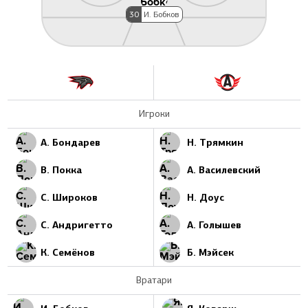
30
И. Бобков
Игроки
А. Бондарев
Н. Трямкин
В. Покка
А. Василевский
С. Широков
Н. Доус
С. Андригетто
А. Голышев
К. Семёнов
Б. Мэйсек
Вратари