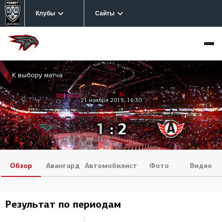
Клубы
Сайты
К выбору матча
21 ноября 2019, 16:30
1
:
2
Обзор
Авангард
Автомобилист
Фото
Видео
Результат по периодам