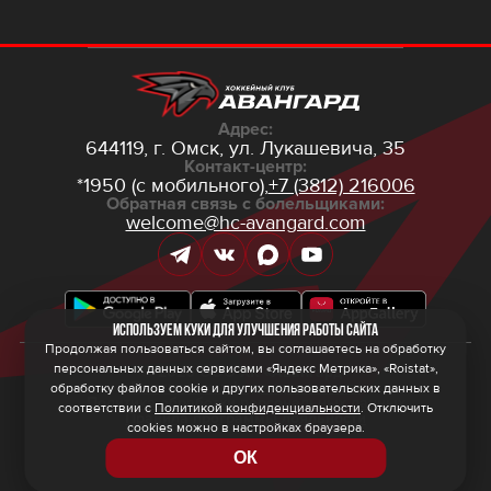
Адрес:
644119, г. Омск,
ул. Лукашевича, 35
Контакт-центр:
*1950 (с мобильного),
+7 (3812) 216006
Обратная связь с болельщиками:
welcome@hc-avangard.com
Используем куки для улучшения работы сайта
Продолжая пользоваться сайтом, вы соглашаетесь на обработку
персональных данных сервисами «Яндекс Метрика», «Roistat»,
© 2026 ООО ХК «Авангард»
Политика конфиденциальности
обработку файлов cookie и других пользовательских данных в
Политика обработки персональных данных
соответствии с
Политикой конфиденциальности
. Отключить
Правила программы лояльности
cookies можно в настройках браузера.
ОК