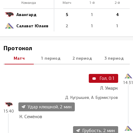
Команда
Матч
1-й
2-й
Авангард
5
1
4
Салават Юлаев
2
1
1
Протокол
Матч
1 период
2 период
3 период
Гол, 0:1
14:3
Л. Умарк
Д. Кугрышев, А. Бурмистров
Удар клюшкой, 2 мин
15:40
К. Семёнов
Грубость, 2 мин