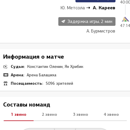
40:0
А. Кареев
Ю. Метсола
Задержка игры, 2 мин
47:1
А. Бурмистров
Информация о матче
Судьи:
Константин Оленин, Ян Хрибик
Арена:
Арена Балашиха
Посещаемость:
5096 зрителей
Составы команд
1 звено
2 звено
3 звено
4 звено