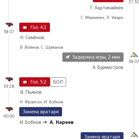
37:3
Т. Хартикайнен
С. Маннинен, Л. Умарк
Гол, 4:2
38:07
К. Семёнов
В. Войнов, С. Шумаков
Задержка игры, 2 мин
38:0
А. Бурмистров
Гол, 5:2
БОЛ
39:28
В. Пьянов
К. Франсон, И. Бобков
Замена вратаря
40:00
А. Кареев
И. Бобков
Замена вратаря