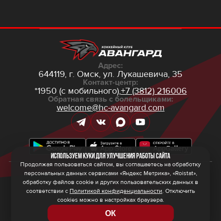
Адрес:
644119, г. Омск,
ул. Лукашевича, 35
Контакт-центр:
*1950 (с мобильного),
+7 (3812) 216006
Обратная связь с болельщиками:
welcome@hc-avangard.com
Используем куки для улучшения работы сайта
Продолжая пользоваться сайтом, вы соглашаетесь на обработку
персональных данных сервисами «Яндекс Метрика», «Roistat»,
© 2026 ООО ХК «Авангард»
Политика конфиденциальности
обработку файлов cookie и других пользовательских данных в
Политика обработки персональных данных
соответствии с
Политикой конфиденциальности
. Отключить
Правила программы лояльности
cookies можно в настройках браузера.
ОК