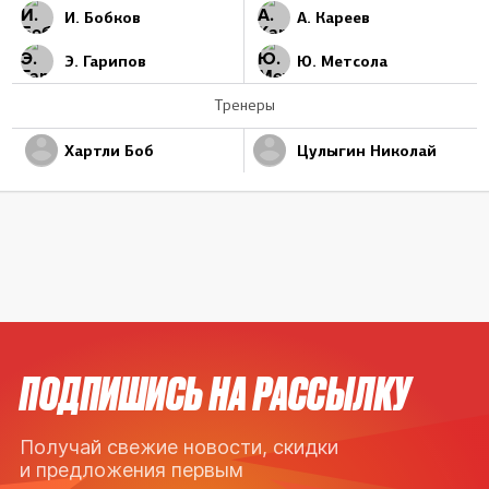
И. Бобков
А. Кареев
Э. Гарипов
Ю. Метсола
Тренеры
Хартли Боб
Цулыгин Николай
ПОДПИШИСЬ НА РАССЫЛКУ
Получай свежие новости, скидки
и предложения первым