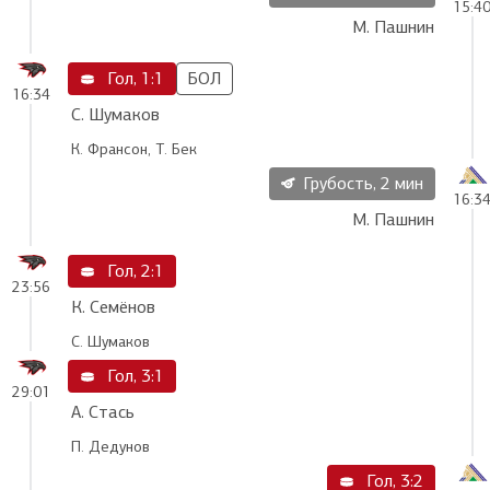
15:4
М. Пашнин
Гол, 1:1
БОЛ
16:34
С. Шумаков
К. Франсон, Т. Бек
Грубость, 2 мин
16:3
М. Пашнин
Гол, 2:1
23:56
К. Семёнов
С. Шумаков
Гол, 3:1
29:01
А. Стась
П. Дедунов
Гол, 3:2