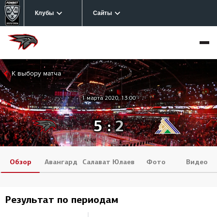
Клубы
Сайты
К выбору матча
1 марта 2020, 13:00
5
:
2
Обзор
Авангард
Салават Юлаев
Фото
Видео
Результат по периодам