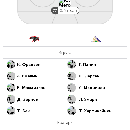
77
Ю. Метсола
Игроки
К. Франсон
Г. Панин
А. Емелин
Ф. Ларсен
Б. Макмиллан
С. Маннинен
Д. Зернов
Л. Умарк
Т. Бек
Т. Хартикайнен
Вратари