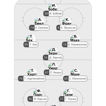
30
И. Бобков
74
А. Емелин
4
К. Франсон
65
Т. Бек
15
Б. Макмиллан
16
Д. Зернов
67
Л. Умарк
70
Т. Хартикайнен
65
С. Маннинен
36
Ф. Ларсен
11
Г. Панин