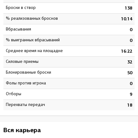
Броски в створ
5
138
% реализованных бросков
9
10.14
Вбрасывания
0
0
% выигранных вбрасываний
0
0
Среднее время на площадке
8
16:22
Силовые приемы
5
32
Блокированные броски
4
50
Фолы против игрока
0
0
Отборы
3
9
Перехваты передач
9
18
Вся карьера