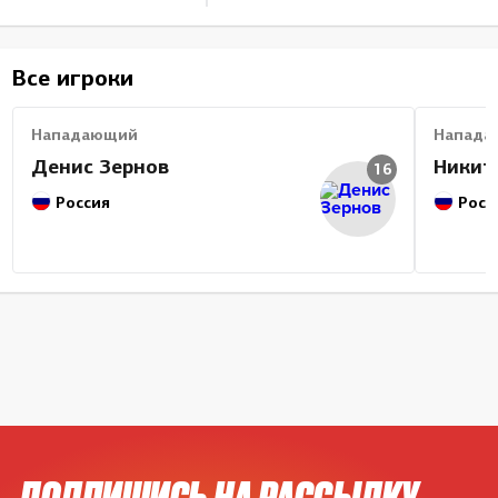
Все игроки
Нападающий
Напада
Денис Зернов
Никит
16
Россия
Росс
ПОДПИШИСЬ НА РАССЫЛКУ