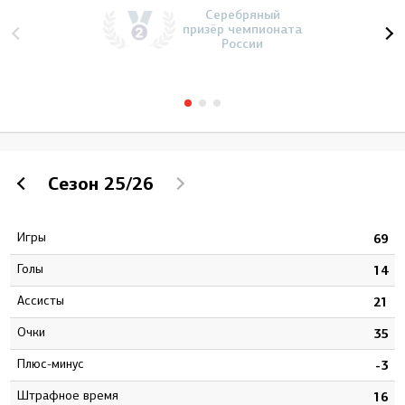
Серебряный
призёр чемпионата
России
Сезон
25/26
Игры
6
69
Голы
3
14
Ассисты
0
21
Очки
3
35
Плюс-минус
6
-3
штрафное время
8
16