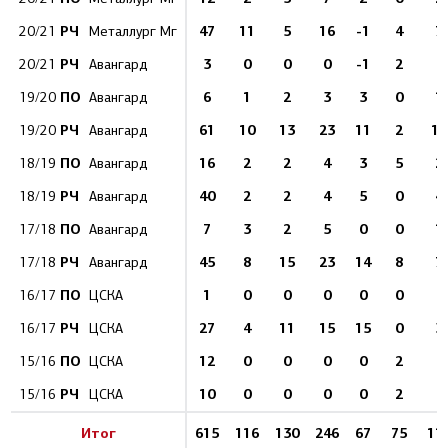
РЧ
47
11
5
16
-1
4
7
20/21
Металлург Мг
РЧ
3
0
0
0
-1
2
2
20/21
Авангард
ПО
6
1
2
3
3
0
1
19/20
Авангард
РЧ
61
10
13
23
11
2
15
19/20
Авангард
ПО
16
2
2
4
3
5
2
18/19
Авангард
РЧ
40
2
2
4
5
0
4
18/19
Авангард
ПО
7
3
2
5
0
0
1
17/18
Авангард
РЧ
45
8
15
23
14
8
7
17/18
Авангард
ПО
1
0
0
0
0
0
1
16/17
ЦСКА
РЧ
27
4
11
15
15
0
3
16/17
ЦСКА
ПО
12
0
0
0
0
2
8
15/16
ЦСКА
РЧ
10
0
0
0
0
2
1
15/16
ЦСКА
Итог
615
116
130
246
67
75
11