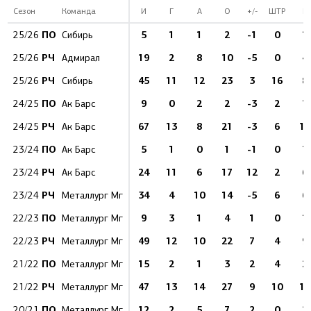
Сезон
Команда
И
Г
А
О
+/-
ШТР
Б
ПО
5
1
1
2
-1
0
1
25/26
Сибирь
РЧ
19
2
8
10
-5
0
4
25/26
Адмирал
РЧ
45
11
12
23
3
16
8
25/26
Сибирь
ПО
9
0
2
2
-3
2
1
24/25
Ак Барс
РЧ
67
13
8
21
-3
6
14
24/25
Ак Барс
ПО
5
1
0
1
-1
0
1
23/24
Ак Барс
РЧ
24
11
6
17
12
2
6
23/24
Ак Барс
РЧ
34
4
10
14
-5
6
6
23/24
Металлург Мг
ПО
9
3
1
4
1
0
1
22/23
Металлург Мг
РЧ
49
12
10
22
7
4
9
22/23
Металлург Мг
ПО
15
2
1
3
2
4
2
21/22
Металлург Мг
РЧ
47
13
14
27
9
10
11
21/22
Металлург Мг
ПО
12
2
5
7
2
0
2
20/21
Металлург Мг