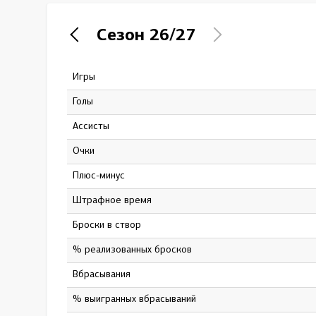
Локомотив
Сезон
26/27
Северсталь
ЦСКА
Игры
70
Шанхайские Драконы
Голы
8
Ассисты
16
Очки
24
Плюс-минус
0
штрафное время
34
Броски в створ
124
% реализованных бросков
6.45
Вбрасывания
940
% выигранных вбрасываний
52.98