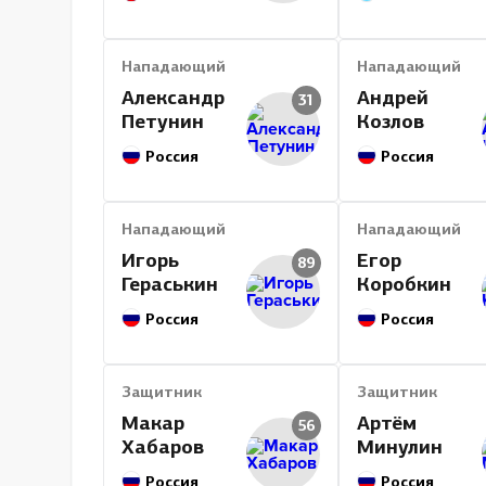
Нападающий
Нападающий
Александр
Андрей
31
Петунин
Козлов
Россия
Россия
Нападающий
Нападающий
Игорь
Егор
89
Гераськин
Коробкин
Россия
Россия
Защитник
Защитник
Макар
Артём
56
Хабаров
Минулин
Россия
Россия