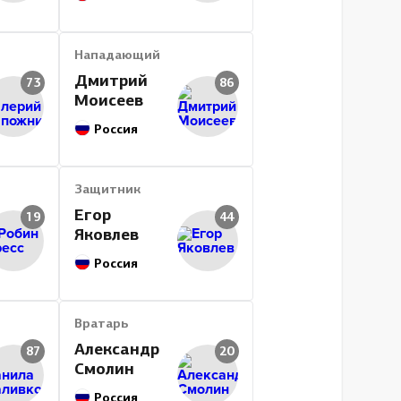
Нападающий
Дмитрий
73
86
Моисеев
Россия
Защитник
Егор
19
44
Яковлев
Россия
Вратарь
Александр
87
20
Смолин
Россия