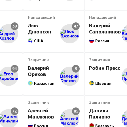
Нападающий
Нападающий
Люк
Валерий
39
47
Джонсон
Сапожников
США
Россия
Защитник
Защитник
Валерий
Робин Пресс
94
9
Орехов
Казахстан
Швеция
Защитник
Защитник
Алексей
Данила
72
85
Маклюков
Паливко
Россия
Беларусь