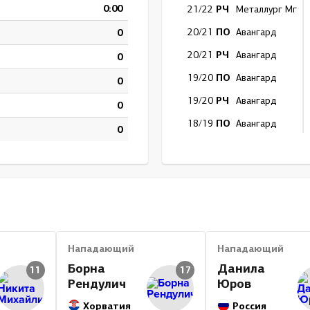
0:00
РЧ
21/22
Металлург Мг
ПО
0
20/21
Авангард
РЧ
20/21
Авангард
0
ПО
19/20
Авангард
0
РЧ
19/20
Авангард
0
ПО
18/19
Авангард
0
РЧ
18/19
Авангард
РЧ
17/18
Лада
РЧ
16/17
Лада
Итог
Нападающий
Нападающий
Борна
Данила
11
17
Рендулич
Юров
Хорватия
Россия