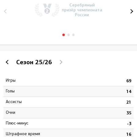
Серебряный
призёр чемпионата
России
Сезон
25/26
Игры
6
69
Голы
3
14
Ассисты
0
21
Очки
3
35
Плюс-минус
6
-3
штрафное время
8
16