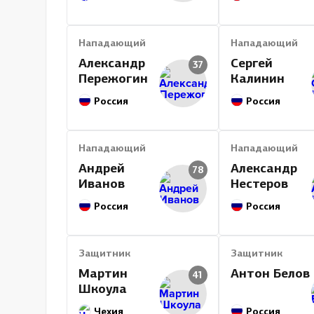
Нападающий
Нападающий
Александр
Сергей
37
Пережогин
Калинин
Россия
Россия
Нападающий
Нападающий
Андрей
Александр
78
Иванов
Нестеров
Россия
Россия
Защитник
Защитник
Мартин
Антон Белов
41
Шкоула
Чехия
Россия