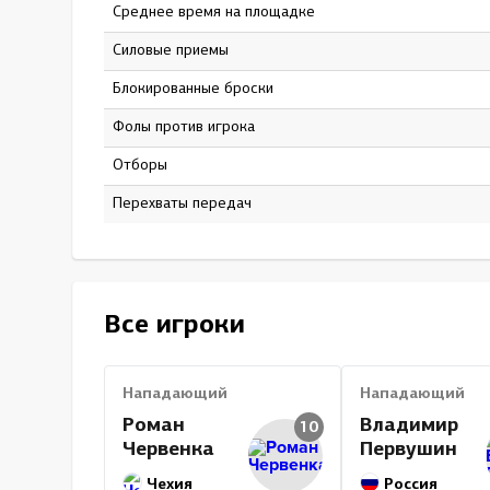
Среднее время на площадке
14:09
Силовые приемы
16
Блокированные броски
9
Фолы против игрока
8
Отборы
0
Перехваты передач
0
Все игроки
Нападающий
Нападающий
Роман
Владимир
10
Червенка
Первушин
Чехия
Россия