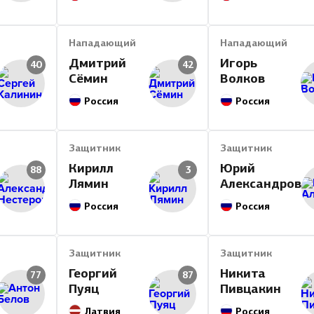
Нападающий
Нападающий
Дмитрий
Игорь
40
42
Сёмин
Волков
Россия
Россия
Защитник
Защитник
Кирилл
Юрий
88
3
Лямин
Александров
Россия
Россия
Защитник
Защитник
Георгий
Никита
77
87
Пуяц
Пивцакин
Латвия
Россия