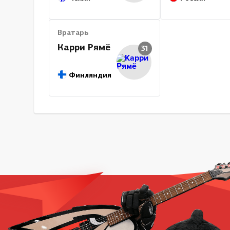
Вратарь
Карри Рямё
31
Финляндия