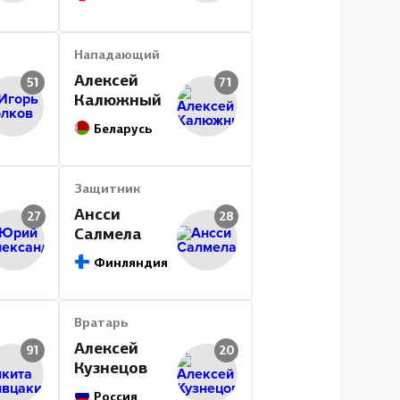
Нападающий
Алексей
51
71
Калюжный
Беларусь
Защитник
Ансси
27
28
Салмела
Финляндия
Вратарь
Алексей
91
20
Кузнецов
Россия