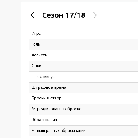
Локомотив
Сезон
17/18
Северсталь
ЦСКА
Игры
36
Шанхайские Драконы
Голы
8
Ассисты
11
Очки
19
Плюс-минус
7
штрафное время
24
Броски в створ
70
% реализованных бросков
11.43
Вбрасывания
0
% выигранных вбрасываний
0