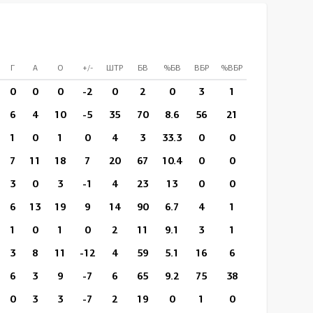
Г
А
О
+/-
ШТР
БВ
%БВ
ВБР
%ВБР
ВП/И
СПр
0
0
0
-2
0
2
0
3
1
10:01
0
6
4
10
-5
35
70
8.6
56
21
14:19
33
1
0
1
0
4
3
33.3
0
0
13:25
3
7
11
18
7
20
67
10.4
0
0
14:12
13
3
0
3
-1
4
23
13
0
0
13:37
6
6
13
19
9
14
90
6.7
4
1
14:25
17
1
0
1
0
2
11
9.1
3
1
16:30
0
3
8
11
-12
4
59
5.1
16
6
18:18
0
6
3
9
-7
6
65
9.2
75
38
17:25
0
0
3
3
-7
2
19
0
1
0
18:01
0