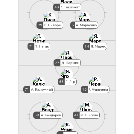
40
С. Валикетт
29
К. Пиларж
5
А. Марченко
71
Т. Нетик
14
Я. Марек
27
Д. Паршин
68
Я. Ягр
71
А. Калюжный
10
Р. Червенка
58
А. Бондарев
41
М. Шкоула