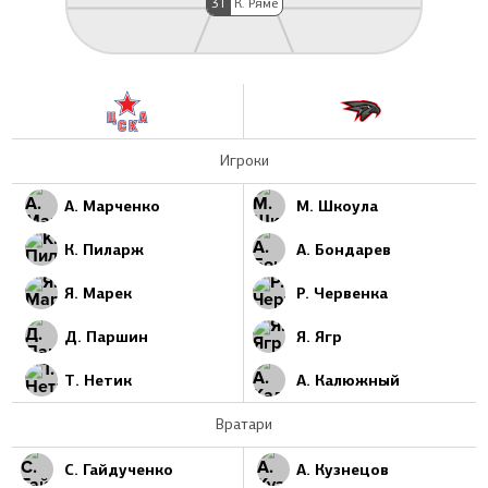
31
К. Рямё
Игроки
А. Марченко
М. Шкоула
К. Пиларж
А. Бондарев
Я. Марек
Р. Червенка
Д. Паршин
Я. Ягр
Т. Нетик
А. Калюжный
Вратари
С. Гайдученко
А. Кузнецов