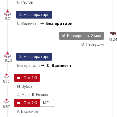
Я. Рылов
Замена вратаря
19:01
Без вратаря
С. Валикетт
Блокировка, 2 мин
19:2
В. Первушин
Замена вратаря
19:24
С. Валикетт
Без вратаря
Гол, 1:0
5:22
И. Зубов
Д. Моня, В. Козлов
Гол, 2:0
МЕН
6:57
А. Бадюков