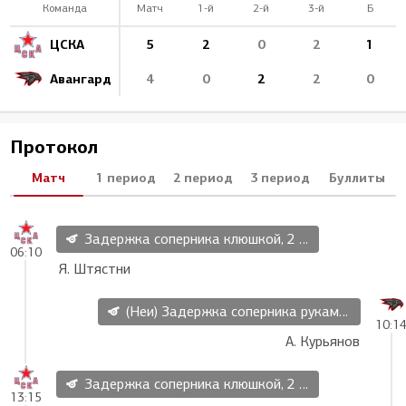
Команда
Матч
1-й
2-й
3-й
Б
ЦСКА
5
2
0
2
1
Авангард
4
0
2
2
0
Протокол
Матч
1 период
2 период
3 период
Буллиты
Задержка соперника клюшкой, 2 мин
06:10
Я. Штястни
(Неи) Задержка соперника руками, 2 мин
10:1
А. Курьянов
Задержка соперника клюшкой, 2 мин
13:15