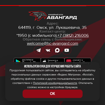
Адрес:
644119, г. Омск,
ул. Лукашевича, 35
Контакт-центр:
*1950 (с мобильного),
+7 (3812) 216006
Обратная связь с болельщиками:
welcome@hc-avangard.com
Используем куки для улучшения работы сайта
Продолжая пользоваться сайтом, вы соглашаетесь на обработку
персональных данных сервисами «Яндекс Метрика», «Roistat»,
© 2026 ООО ХК «Авангард»
Политика конфиденциальности
обработку файлов cookie и других пользовательских данных в
Политика обработки персональных данных
соответствии с
Политикой конфиденциальности
. Отключить
Правила программы лояльности
cookies можно в настройках браузера.
ОК