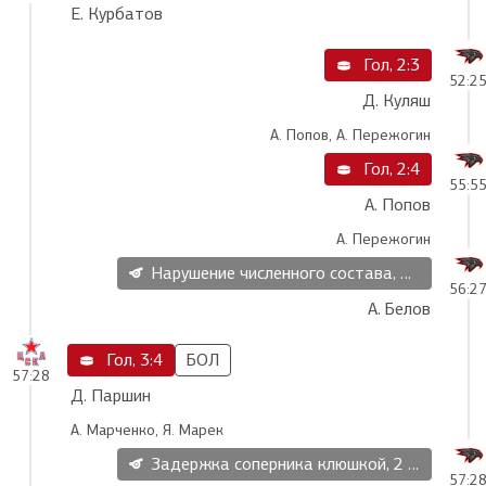
Е. Курбатов
Гол, 2:3
52:2
Д. Куляш
А. Попов, А. Пережогин
Гол, 2:4
55:5
А. Попов
А. Пережогин
Нарушение численного состава, 2 мин
56:2
А. Белов
Гол, 3:4
БОЛ
57:28
Д. Паршин
А. Марченко, Я. Марек
Задержка соперника клюшкой, 2 мин
57:2