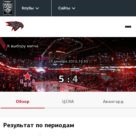
Клубы
Сайты
К выбору матча
24 декабря 2010, 16:30
5
:
4
Обзор
ЦСКА
Авангард
Результат по периодам