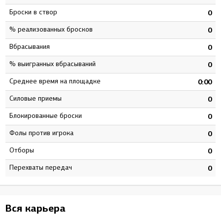
Броски в створ
8
0
% реализованных бросков
1
0
Вбрасывания
4
0
% выигранных вбрасываний
7
0
Среднее время на площадке
8
0:00
Силовые приемы
1
0
Блокированные броски
8
0
Фолы против игрока
0
0
Отборы
7
0
Перехваты передач
7
0
Вся карьера