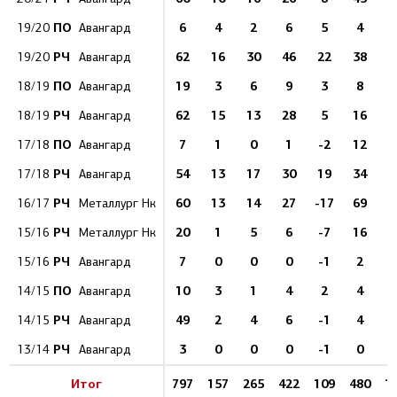
ПО
6
4
2
6
5
4
19/20
Авангард
РЧ
62
16
30
46
22
38
1
19/20
Авангард
ПО
19
3
6
9
3
8
18/19
Авангард
РЧ
62
15
13
28
5
16
1
18/19
Авангард
ПО
7
1
0
1
-2
12
17/18
Авангард
РЧ
54
13
17
30
19
34
1
17/18
Авангард
РЧ
60
13
14
27
-17
69
1
16/17
Металлург Нк
РЧ
20
1
5
6
-7
16
15/16
Металлург Нк
РЧ
7
0
0
0
-1
2
15/16
Авангард
ПО
10
3
1
4
2
4
14/15
Авангард
РЧ
49
2
4
6
-1
4
14/15
Авангард
РЧ
3
0
0
0
-1
0
13/14
Авангард
Итог
797
157
265
422
109
480
1