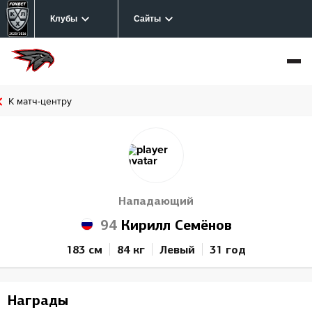
Клубы
Сайты
К матч-центру
Нападающий
94
Кирилл Семёнов
183 см
84 кг
Левый
31 год
Награды