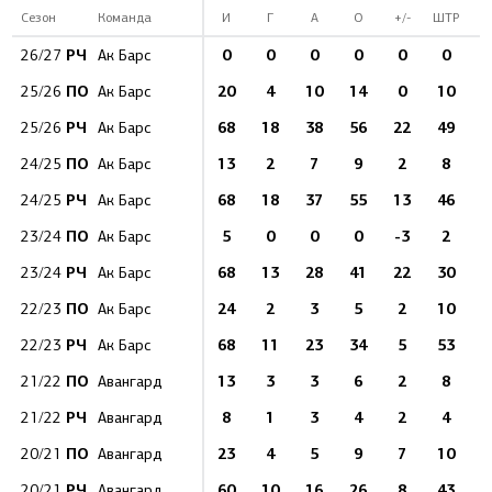
Сезон
Команда
И
Г
А
О
+/-
ШТР
РЧ
0
0
0
0
0
0
26/27
Ак Барс
ПО
20
4
10
14
0
10
25/26
Ак Барс
РЧ
68
18
38
56
22
49
1
25/26
Ак Барс
ПО
13
2
7
9
2
8
24/25
Ак Барс
РЧ
68
18
37
55
13
46
1
24/25
Ак Барс
ПО
5
0
0
0
-3
2
23/24
Ак Барс
РЧ
68
13
28
41
22
30
1
23/24
Ак Барс
ПО
24
2
3
5
2
10
22/23
Ак Барс
РЧ
68
11
23
34
5
53
1
22/23
Ак Барс
ПО
13
3
3
6
2
8
21/22
Авангард
РЧ
8
1
3
4
2
4
21/22
Авангард
ПО
23
4
5
9
7
10
20/21
Авангард
РЧ
60
10
16
26
8
43
1
20/21
Авангард