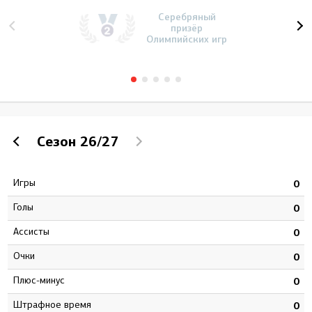
Серебряный
призёр
Олимпийских игр
Сезон
26/27
Игры
8
0
Голы
2
0
Ассисты
8
0
Очки
0
0
Плюс-минус
2
0
штрафное время
9
0