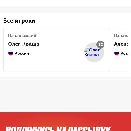
Все игроки
Нападающий
Напада
Олег Кваша
Алекс
10
Россия
Росс
ПОДПИШИСЬ НА РАССЫЛКУ