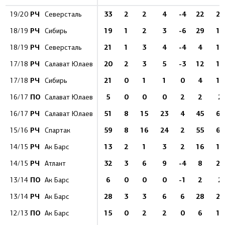
РЧ
33
2
2
4
-4
22
22
19/20
Северсталь
РЧ
19
1
2
3
-6
29
12
18/19
Сибирь
РЧ
21
1
3
4
-4
4
14
18/19
Северсталь
РЧ
20
2
3
5
-3
12
15
17/18
Салават Юлаев
РЧ
21
0
1
1
0
4
17
17/18
Сибирь
ПО
5
0
0
0
2
2
2
16/17
Салават Юлаев
РЧ
51
8
15
23
4
45
62
16/17
Салават Юлаев
РЧ
59
8
16
24
2
55
61
15/16
Спартак
РЧ
13
2
1
3
2
16
12
14/15
Ак Барс
РЧ
32
3
6
9
-4
8
22
14/15
Атлант
ПО
6
0
0
0
-1
2
2
13/14
Ак Барс
РЧ
28
3
3
6
6
28
22
13/14
Ак Барс
ПО
15
0
2
2
0
6
14
12/13
Ак Барс