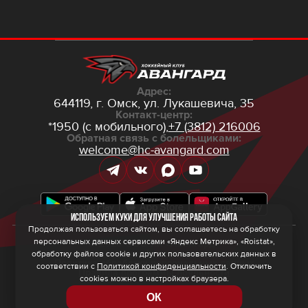
Адрес:
644119, г. Омск,
ул. Лукашевича, 35
Контакт-центр:
*1950 (с мобильного),
+7 (3812) 216006
Обратная связь с болельщиками:
welcome@hc-avangard.com
Используем куки для улучшения работы сайта
Продолжая пользоваться сайтом, вы соглашаетесь на обработку
персональных данных сервисами «Яндекс Метрика», «Roistat»,
© 2026 ООО ХК «Авангард»
Политика конфиденциальности
обработку файлов cookie и других пользовательских данных в
Политика обработки персональных данных
соответствии с
Политикой конфиденциальности
. Отключить
Правила программы лояльности
cookies можно в настройках браузера.
ОК