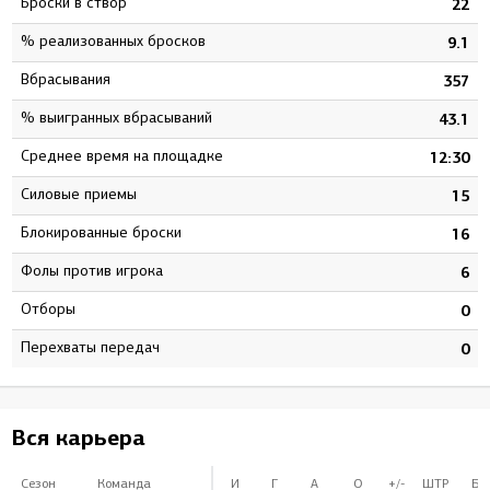
Броски в створ
6
22
% реализованных бросков
9
9.1
Вбрасывания
9
357
% выигранных вбрасываний
7
43.1
Среднее время на площадке
9
12:30
Силовые приемы
4
15
Блокированные броски
2
16
Фолы против игрока
4
6
Отборы
0
0
Перехваты передач
0
0
Вся карьера
Сезон
Команда
И
Г
А
О
+/-
ШТР
БВ