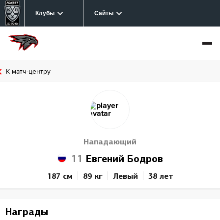
Клубы
Сайты
К матч-центру
Нападающий
11
Евгений Бодров
187 см
89 кг
Левый
38 лет
Награды