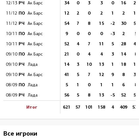
РЧ
34
0
3
3
0
16
24
12/13
Ак Барс
ПО
12
2
0
2
1
2
10
11/12
Ак Барс
РЧ
54
7
8
15
-2
30
57
11/12
Ак Барс
ПО
9
0
0
0
-3
2
5
10/11
Ак Барс
РЧ
52
4
7
11
5
28
46
10/11
Ак Барс
ПО
21
0
4
4
3
14
8
09/10
Ак Барс
РЧ
14
3
10
13
1
18
17
09/10
Лада
РЧ
41
5
7
12
9
8
33
09/10
Ак Барс
ПО
5
1
0
1
1
6
8
08/09
Лада
РЧ
56
5
8
13
-5
52
52
08/09
Лада
Итог
621
57
101
158
4
409
53
Все игроки