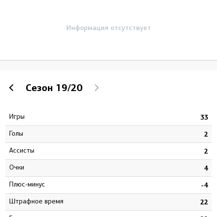
Информация отсутствует
Сезон
19/20
Игры
0
33
Голы
2
2
Ассисты
5
2
Очки
7
4
Плюс-минус
0
-4
штрафное время
3
22