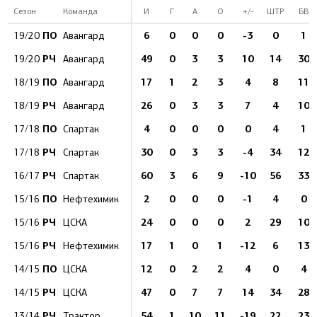
Сезон
Команда
И
Г
А
О
+/-
ШТР
БВ
ПО
6
0
0
0
-3
0
1
19/20
Авангард
РЧ
49
0
3
3
10
14
30
19/20
Авангард
ПО
17
1
2
3
4
8
11
18/19
Авангард
РЧ
26
0
3
3
7
4
10
18/19
Авангард
ПО
4
0
0
0
0
4
1
17/18
Спартак
РЧ
30
0
3
3
-4
34
12
17/18
Спартак
РЧ
60
3
6
9
-10
56
33
16/17
Спартак
ПО
2
0
0
0
-1
4
0
15/16
Нефтехимик
РЧ
24
0
0
0
2
29
10
15/16
ЦСКА
РЧ
17
1
0
1
-12
6
13
15/16
Нефтехимик
ПО
12
0
2
2
4
0
4
14/15
ЦСКА
РЧ
47
0
7
7
14
34
28
14/15
ЦСКА
РЧ
54
1
10
11
-19
22
23
13/14
Трактор