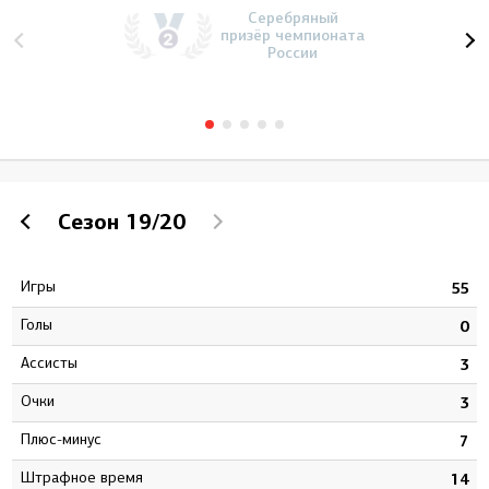
Серебряный
призёр чемпионата
России
Сезон
19/20
Игры
3
55
Голы
1
0
Ассисты
5
3
Очки
6
3
Плюс-минус
1
7
штрафное время
2
14