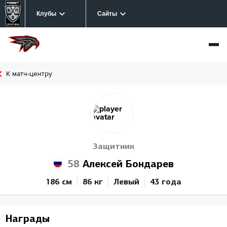
Клубы
Сайты
К матч-центру
Защитник
58
Алексей Бондарев
186 см
86 кг
Левый
43 года
Награды