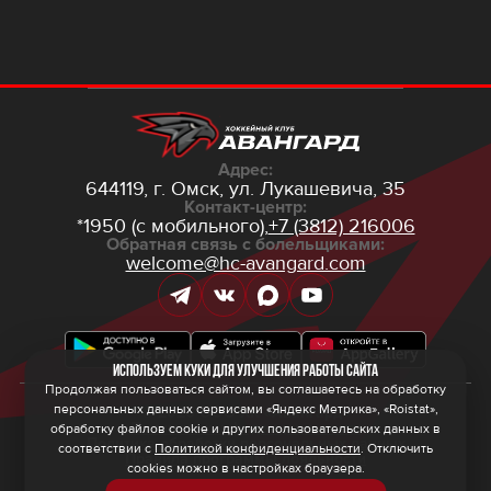
Адрес:
644119, г. Омск,
ул. Лукашевича, 35
Контакт-центр:
*1950 (с мобильного),
+7 (3812) 216006
Обратная связь с болельщиками:
welcome@hc-avangard.com
Используем куки для улучшения работы сайта
Продолжая пользоваться сайтом, вы соглашаетесь на обработку
персональных данных сервисами «Яндекс Метрика», «Roistat»,
© 2026 ООО ХК «Авангард»
Политика конфиденциальности
обработку файлов cookie и других пользовательских данных в
Политика обработки персональных данных
соответствии с
Политикой конфиденциальности
. Отключить
Правила программы лояльности
cookies можно в настройках браузера.