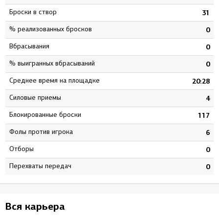
Броски в створ
1
31
% реализованных бросков
6
0
Вбрасывания
1
0
% выигранных вбрасываний
0
0
Среднее время на площадке
0
20:28
Силовые приемы
5
4
Блокированные броски
9
117
Фолы против игрока
1
6
Отборы
0
0
Перехваты передач
0
0
Вся карьера