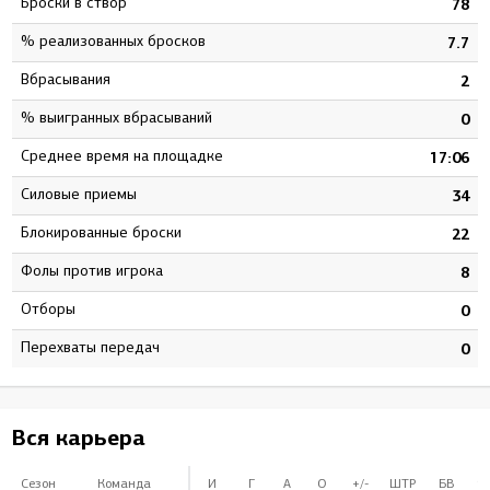
Броски в створ
0
78
% реализованных бросков
5
7.7
Вбрасывания
0
2
% выигранных вбрасываний
0
0
Среднее время на площадке
3
17:06
Силовые приемы
4
34
Блокированные броски
5
22
Фолы против игрока
5
8
Отборы
0
0
Перехваты передач
0
0
Вся карьера
Сезон
Команда
И
Г
А
О
+/-
ШТР
БВ
%