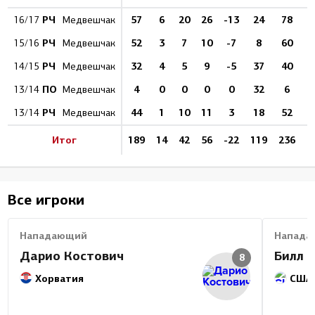
РЧ
57
6
20
26
-13
24
78
7
16/17
Медвешчак
РЧ
52
3
7
10
-7
8
60
15/16
Медвешчак
РЧ
32
4
5
9
-5
37
40
14/15
Медвешчак
ПО
4
0
0
0
0
32
6
13/14
Медвешчак
РЧ
44
1
10
11
3
18
52
1
13/14
Медвешчак
Итог
189
14
42
56
-22
119
236
5
Все игроки
Нападающий
Напада
Дарио Костович
Билл 
8
Хорватия
США