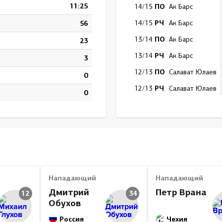
11:25
ПО
14/15
Ак Барс
РЧ
56
14/15
Ак Барс
ПО
13/14
Ак Барс
23
РЧ
13/14
Ак Барс
3
ПО
12/13
Салават Юлаев
0
РЧ
12/13
Салават Юлаев
0
ПО
11/12
Салават Юлаев
РЧ
11/12
Салават Юлаев
ПО
10/11
Салават Юлаев
РЧ
10/11
Салават Юлаев
ПО
09/10
Авангард
Нападающий
Нападающий
РЧ
09/10
Авангард
Дмитрий
Петр Врана
12
34
Обухов
ПО
08/09
Авангард
Россия
РЧ
Чехия
08/09
Авангард