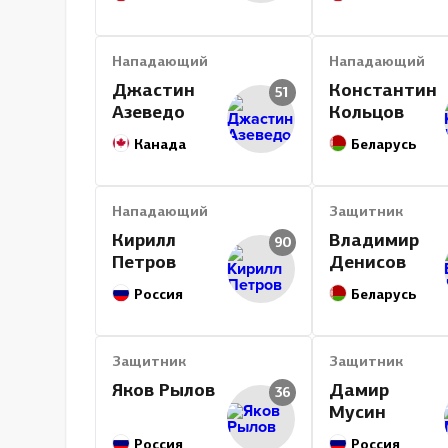
Нападающий
Нападающий
Джастин
Константин
51
Азеведо
Кольцов
Канада
Беларусь
Нападающий
Защитник
Кирилл
Владимир
90
Петров
Денисов
Россия
Беларусь
Защитник
Защитник
Яков Рылов
Дамир
36
Мусин
Россия
Россия