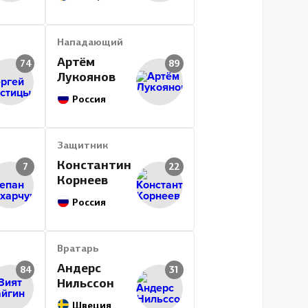
612
105
126
231
31
825
909
11.6
8404
4846
14:1
Нападающий
Артём
74
89
Лукоянов
Россия
Защитник
Константин
7
22
Корнеев
Россия
Вратарь
Андерс
84
31
Нильссон
Швеция