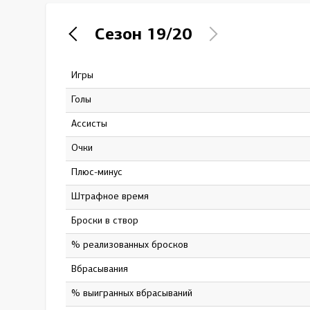
Локомотив
Сезон
19/20
Северсталь
ЦСКА
Игры
30
Шанхайские Драконы
Голы
1
Ассисты
7
Очки
8
Плюс-минус
-3
штрафное время
24
Броски в створ
31
% реализованных бросков
3.23
Вбрасывания
324
% выигранных вбрасываний
52.16