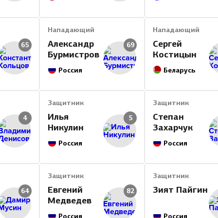
Итог
Нападающий
Нападающий
Александр
Сергей
65
69
Бурмистров
Костицын
Россия
Беларусь
Защитник
Защитник
Илья
Степан
4
5
Никулин
Захарчук
Россия
Россия
Защитник
Защитник
Евгений
Зият Пайгин
64
82
Медведев
Россия
Россия