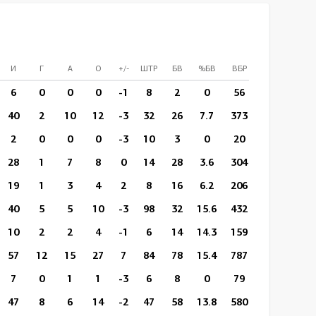
И
Г
А
О
+/-
ШТР
БВ
%БВ
ВБР
%ВБР
ВП/
6
0
0
0
-1
8
2
0
56
32
11:5
40
2
10
12
-3
32
26
7.7
373
196
11:2
2
0
0
0
-3
10
3
0
20
11
10:1
28
1
7
8
0
14
28
3.6
304
158
12:4
19
1
3
4
2
8
16
6.2
206
112
12:5
40
5
5
10
-3
98
32
15.6
432
239
12:5
10
2
2
4
-1
6
14
14.3
159
104
15:3
57
12
15
27
7
84
78
15.4
787
482
14:2
7
0
1
1
-3
6
8
0
79
51
11:3
47
8
6
14
-2
47
58
13.8
580
337
13:4