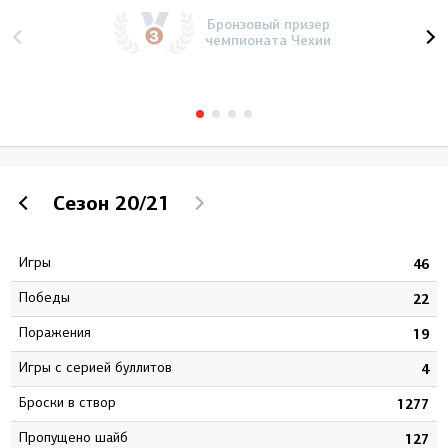
Бронзовый призер
чемпионата Чехии
Сезон
20/21
Игры
5
46
Победы
8
22
Поражения
2
19
Игры с серией буллитов
5
4
Броски в створ
1
1277
Пропущено шайб
3
127