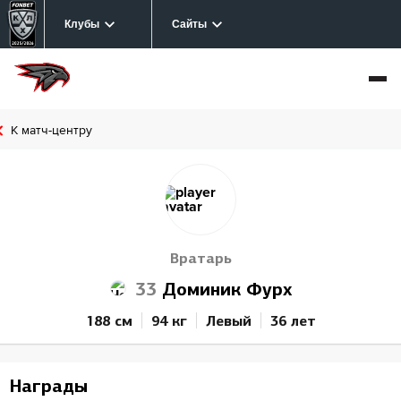
Клубы
Сайты
К матч-центру
Вратарь
33
Доминик Фурх
188 см
94 кг
Левый
36 лет
Награды