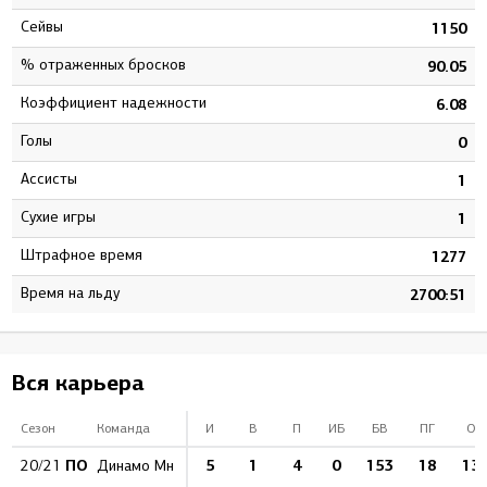
Сейвы
8
1150
% отраженных бросков
3
90.05
Коэффициент надежности
6
6.08
Голы
0
0
Ассисты
0
1
Сухие игры
4
1
штрафное время
1
1277
Время на льду
5
2700:51
Вся карьера
Сезон
Команда
И
В
П
ИБ
БВ
ПГ
ОБ
ПО
5
1
4
0
153
18
13
20/21
Динамо Мн