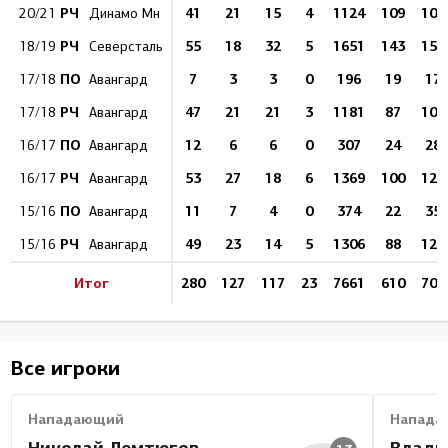
РЧ
41
21
15
4
1124
109
101
20/21
Динамо Мн
РЧ
55
18
32
5
1651
143
150
18/19
Северсталь
ПО
7
3
3
0
196
19
17
17/18
Авангард
РЧ
47
21
21
3
1181
87
109
17/18
Авангард
ПО
12
6
6
0
307
24
28
16/17
Авангард
РЧ
53
27
18
6
1369
100
126
16/17
Авангард
ПО
11
7
4
0
374
22
35
15/16
Авангард
РЧ
49
23
14
5
1306
88
121
15/16
Авангард
Итог
280
127
117
23
7661
610
705
Все игроки
Нападающий
Напада
Николай Лемтюгов
Влади