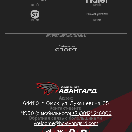
партнёр
партнёр
партнёр
партнёр
ИНФОРМАЦИОННЫЕ ПАРТНЁРЫ
Адрес:
644119, г. Омск,
ул. Лукашевича, 35
Контакт-центр:
*1950 (с мобильного),
+7 (3812) 216006
Обратная связь с болельщиками:
welcome@hc-avangard.com