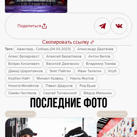
Поделиться
Скопировать ссылку
Теги:
Авангард - Сибирь (04.03.2023)
Александр Дергачёв
Алекс Броадхёрст
Алексей Береглазов
Антон Белов
Богдан Киселевич
Василий Демченко
Владимир Ткачёв
Дамир Шарипзянов
Зият Пайгин
Иван Телегин
Клуб
Корбэн Найт
Михаил Кравец
Наиль Якупов
Никита Михайлов
Павел Дедунов
Рид Буше
Семён Чистяков
Сергей Толчинский
Фёдор Малыхин
Последние фото
Мероприятия
Мероприятия